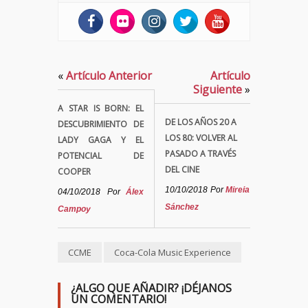
«
Artículo Anterior
Artículo
Siguiente
»
A STAR IS BORN: EL
DE LOS AÑOS 20 A
DESCUBRIMIENTO DE
LOS 80: VOLVER AL
LADY GAGA Y EL
PASADO A TRAVÉS
POTENCIAL DE
DEL CINE
COOPER
10/10/2018
Por
Mireia
04/10/2018
Por
Álex
Sánchez
Campoy
CCME
Coca-Cola Music Experience
¿ALGO QUE AÑADIR? ¡DÉJANOS
UN COMENTARIO!