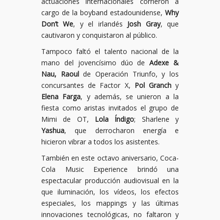
actuaciones internacionales corrieron a
cargo de la boyband estadounidense,
Why
Don’t We
, y el irlandés
Josh Gray
, que
cautivaron y conquistaron al público.
Tampoco faltó el talento nacional de la
mano del jovencísimo dúo de
Adexe &
Nau, Raoul
de Operación Triunfo, y los
concursantes de Factor X,
Pol Granch
y
Elena Farga
, y además, se unieron a la
fiesta como aristas invitados el grupo de
Mimi de OT,
Lola Índigo
; Sharlene y
Yashua
, que derrocharon energía e
hicieron vibrar a todos los asistentes.
También en este octavo aniversario, Coca-
Cola Music Experience brindó una
espectacular producción audiovisual en la
que iluminación, los vídeos, los efectos
especiales, los mappings y las últimas
innovaciones tecnológicas, no faltaron y