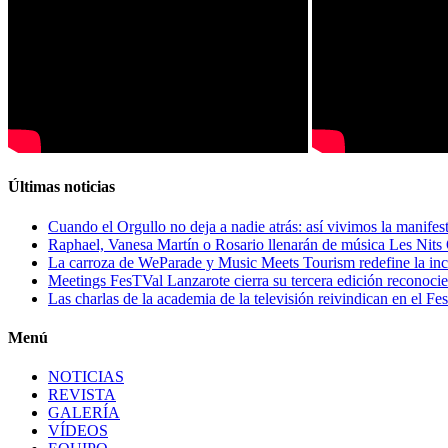
Últimas noticias
Cuando el Orgullo no deja a nadie atrás: así vivimos la manife
Raphael, Vanesa Martín o Rosario llenarán de música Les Nits
La carroza de WeParade y Music Meets Tourism redefine la inc
Meetings FesTVal Lanzarote cierra su tercera edición reconocie
Las charlas de la academia de la televisión reivindican en el Fe
Menú
NOTICIAS
REVISTA
GALERÍA
VÍDEOS