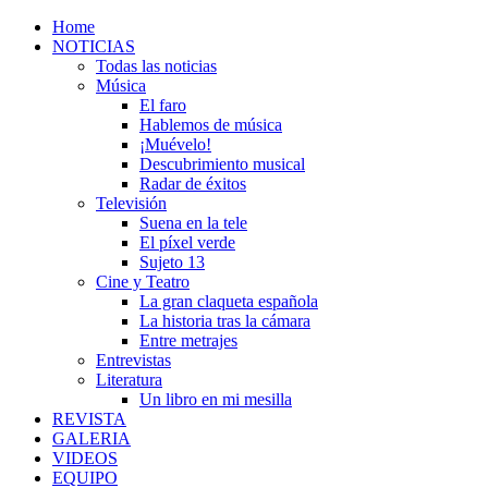
Home
NOTICIAS
Todas las noticias
Música
El faro
Hablemos de música
¡Muévelo!
Descubrimiento musical
Radar de éxitos
Televisión
Suena en la tele
El píxel verde
Sujeto 13
Cine y Teatro
La gran claqueta española
La historia tras la cámara
Entre metrajes
Entrevistas
Literatura
Un libro en mi mesilla
REVISTA
GALERIA
VIDEOS
EQUIPO