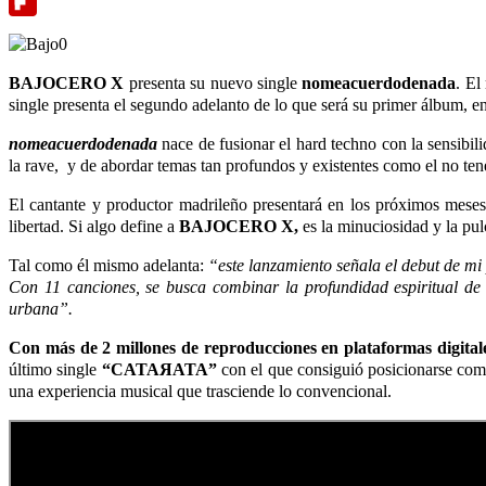
Meneame
Flipboard
BAJOCERO X
presenta su nuevo single
nomeacuerdodenada
. El
single presenta el segundo adelanto de lo que será su primer álbum, en
nomeacuerdodenada
nace de fusionar el hard techno con la sensibil
la rave, y de abordar temas tan profundos y existentes como el no tene
El cantante y productor madrileño presentará en los próximos mese
libertad. Si algo define a
BAJOCERO X,
es la minuciosidad y la pulc
Tal como él mismo adelanta:
“este lanzamiento señala el debut de mi 
Con 11 canciones, se busca combinar la profundidad espiritual de 
urbana”.
Con más de 2 millones de reproducciones en plataformas digita
último single
“CATAЯATA”
con el que consiguió posicionarse co
una experiencia musical que trasciende lo convencional.