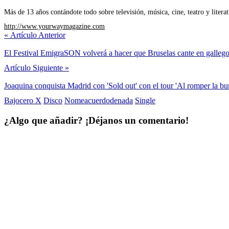
Más de 13 años contándote todo sobre televisión, música, cine, teatro y litera
http://www.yourwaymagazine.com
«
Artículo Anterior
El Festival EmigraSON volverá a hacer que Bruselas cante en gallego
Artículo Siguiente
»
Joaquina conquista Madrid con 'Sold out' con el tour 'Al romper la bu
Bajocero X
Disco
Nomeacuerdodenada
Single
¿Algo que añadir? ¡Déjanos un comentario!