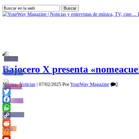
YourWay Magazine | Noticias y entrevistas de música, TV, cine…
Bajocero X presenta «nomeacue
Música
,
Noticias
|
07/02/2025
Por
YourWay Magazine
0
Twitter
Facebook
WhatsApp
Copy
Link
Reddit