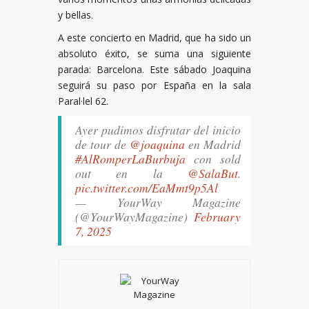
y bellas.
A este concierto en Madrid, que ha sido un
absoluto éxito, se suma una siguiente
parada: Barcelona. Este sábado Joaquina
seguirá su paso por España en la sala
Paral·lel 62.
Ayer pudimos disfrutar del inicio
de tour de
@joaquina
en Madrid
#AlRomperLaBurbuja
con sold
out en la
@SalaBut
.
pic.twitter.com/EaMmt9p5Al
— YourWay Magazine
(@YourWayMagazine)
February
7, 2025