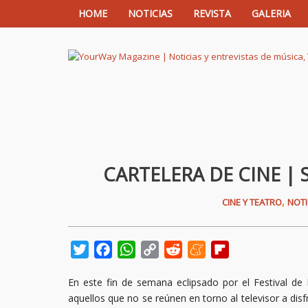
HOME
NOTICIAS
REVISTA
GALERIA
YourWay Magazine | Noticias y entrev
CARTELERA DE CINE | 
,
CINE Y TEATRO
NOTI
Twitter
Facebook
WhatsApp
Copy
Reddit
Meneame
Flipboard
Link
En este fin de semana eclipsado por el Festival de 
aquellos que no se reúnen en torno al televisor a dis