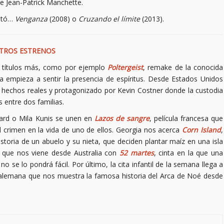
e Jean-Patrick Manchette.
ustó…
Venganza
(2008) o
Cruzando el límite
(2013).
TROS ESTRENOS
s títulos más, como por ejemplo
Poltergeist
, remake de la conocida
a empieza a sentir la presencia de espíritus. Desde Estados Unidos
n hechos reales y protagonizado por Kevin Costner donde la custodia
s entre dos familias.
lard o Mila Kunis se unen en
Lazos de sangre
, película francesa que
l crimen en la vida de uno de ellos. Georgia nos acerca
Corn Island
,
storia de un abuelo y su nieta, que deciden plantar maíz en una isla
l que nos viene desde Australia con
52 martes
, cinta en la que una
 se lo pondrá fácil. Por último, la cita infantil de la semana llega a
alemana que nos muestra la famosa historia del Arca de Noé desde