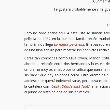
Gunman’ d
Te gustará probablemente si te g
O
Pero no todo acaba aquí. A esta lista se suman sei
película de 1982 en la que una familia recién mudad
también nos llega
Lo mejor para ella
, film basado e
de una niña servirá para mostrar los conflictos raciale
Caras tan conocidas como Clive Owen, Marion Cotil
aborda la relación entre dos hermanos y la estela de
un drama muy aclamado por la crítica que narra la hi
sin saber que hay soldados cerca. Otro drama es e
adolescente querrá independizarse, pero cuya madre no
la cartelera con
¡Ups! ¿Dónde está Noé?
, animación 
el punto de vista de dos de sus animales.