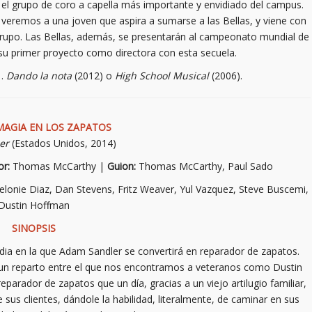
 el grupo de coro a capella más importante y envidiado del campus.
 veremos a una joven que aspira a sumarse a las Bellas, y viene con
 grupo. Las Bellas, además, se presentarán al campeonato mundial de
 su primer proyecto como directora con esta secuela.
…
Dando la nota
(2012) o
High School Musical
(2006).
MAGIA EN LOS ZAPATOS
er
(Estados Unidos, 2014)
or:
Thomas McCarthy |
Guion:
Thomas McCarthy, Paul Sado
lonie Diaz, Dan Stevens, Fritz Weaver, Yul Vazquez, Steve Buscemi,
Dustin Hoffman
SINOPSIS
dia en la que Adam Sandler se convertirá en reparador de zapatos.
n un reparto entre el que nos encontramos a veteranos como Dustin
reparador de zapatos que un día, gracias a un viejo artilugio familiar,
us clientes, dándole la habilidad, literalmente, de caminar en sus