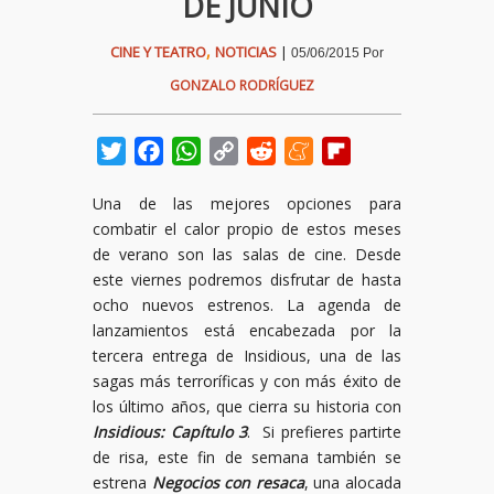
DE JUNIO
,
CINE Y TEATRO
NOTICIAS
|
05/06/2015
Por
GONZALO RODRÍGUEZ
Twitter
Facebook
WhatsApp
Copy
Reddit
Meneame
Flipboard
Link
Una de las mejores opciones para
combatir el calor propio de estos meses
de verano son las salas de cine. Desde
este viernes podremos disfrutar de hasta
ocho nuevos estrenos. La agenda de
lanzamientos está encabezada por la
tercera entrega de Insidious, una de las
sagas más terroríficas y con más éxito de
los último años, que cierra su historia con
Insidious: Capítulo
3
. Si prefieres partirte
de risa, este fin de semana también se
estrena
Negocios con resaca
, una alocada