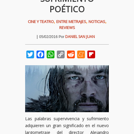
POÉTICO
,
,
,
CINE Y TEATRO
ENTRE METRAJES
NOTICIAS
REVIEWS
|
DANIEL SAN JUAN
05/02/2016
Por
Twitter
Facebook
WhatsApp
Copy
Reddit
Meneame
Flipboard
Link
Las palabras supervivencia y sufrimiento
adquieren un gran significado en el nuevo
largometraje del director Alejandro