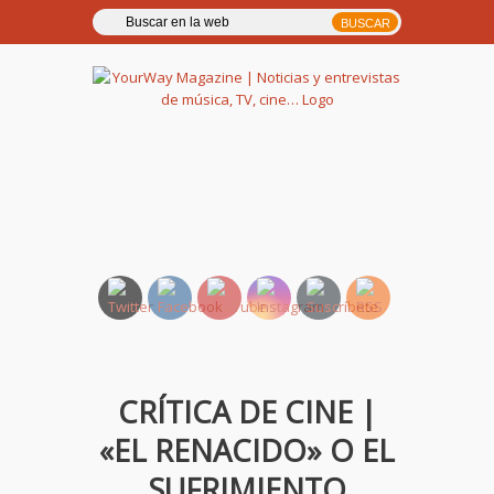
YourWay Magazine | Noticias
y entrevistas de música, TV,
cine…
CRÍTICA DE CINE |
«EL RENACIDO» O EL
SUFRIMIENTO