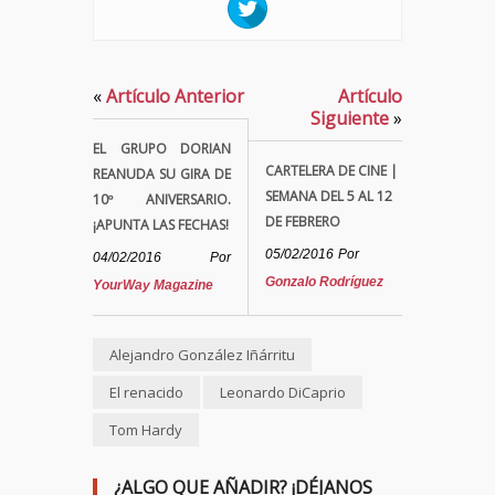
«
Artículo Anterior
Artículo
Siguiente
»
EL GRUPO DORIAN
CARTELERA DE CINE |
REANUDA SU GIRA DE
SEMANA DEL 5 AL 12
10º ANIVERSARIO.
DE FEBRERO
¡APUNTA LAS FECHAS!
05/02/2016
Por
04/02/2016
Por
Gonzalo Rodríguez
YourWay Magazine
Alejandro González Iñárritu
El renacido
Leonardo DiCaprio
Tom Hardy
¿ALGO QUE AÑADIR? ¡DÉJANOS