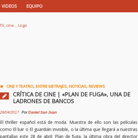
VIDEOS
EQUIPO
istas de música, TV, cine…
,
,
,
CINE Y TEATRO
ENTRE METRAJES
NOTICIAS
REVIEWS
CRÍTICA DE CINE | «PLAN DE FUGA», UNA DE
LADRONES DE BANCOS
28/04/2017
Por
Daniel San Juan
El thriller español está de moda. Muestra de ello son las películas
como El bar o El guardián invisible, o la última que llegará a nuestras
pantallas este 28 de abril: Plan de fuga, la última obra del director