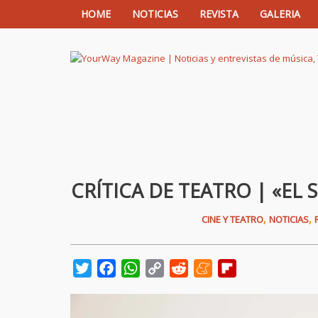
HOME
NOTICIAS
REVISTA
GALERIA
YourWay Magazine | Noticias y entrev
CRÍTICA DE TEATRO | «EL 
,
,
CINE Y TEATRO
NOTICIAS
Twitter
Facebook
WhatsApp
Copy
Reddit
Meneame
Flipboard
Link