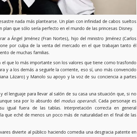
esastre nada más plantearse. Un plan con infinidad de cabos sueltos
un plan que sólo sería perfecto en el mundo de las princesas Disney.
trar a Ángel Jiménez (Fran Nortes), hijo del ministro Jiménez (Carlos
rone por culpa de la venta del mercado en el que trabajan tanto él
ento de muchas familias.
en el que lo más importante son los valores que tiene como trasfondo
ura y a los demás a seguirle la corriente, eso sí, uno más convencido
ana Lázaro) y Manolo su apoyo y la voz de su conciencia a partes
 el lenguaje para llevar al salón de su casa una situación que, si no
, aunque sea por lo absurdo del
modus operandi.
Cada personaje es
u igual fuera de las tablas. Interpretación correcta en general
la que eché de menos un poco más de naturalidad en el final de las
ivares divierte al público haciendo comedia una desgracia patente en