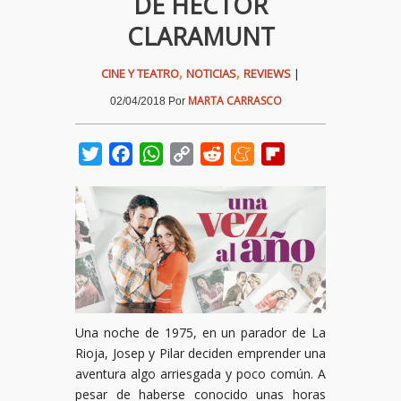
DE HÉCTOR
CLARAMUNT
,
,
CINE Y TEATRO
NOTICIAS
REVIEWS
|
MARTA CARRASCO
02/04/2018
Por
Twitter
Facebook
WhatsApp
Copy
Reddit
Meneame
Flipboard
Link
Una noche de 1975, en un parador de La
Rioja, Josep y Pilar deciden emprender una
aventura algo arriesgada y poco común. A
pesar de haberse conocido unas horas