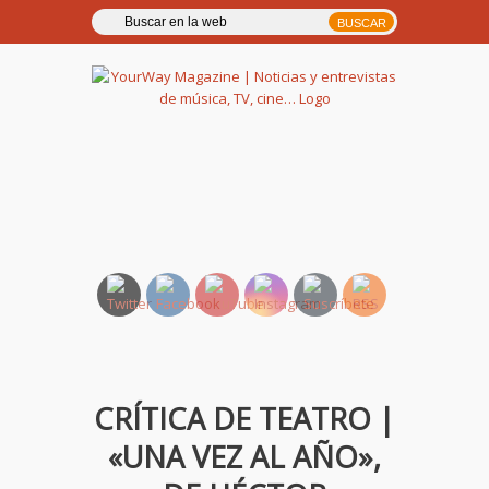
YourWay Magazine | Noticias
y entrevistas de música, TV,
cine…
CRÍTICA DE TEATRO |
«UNA VEZ AL AÑO»,