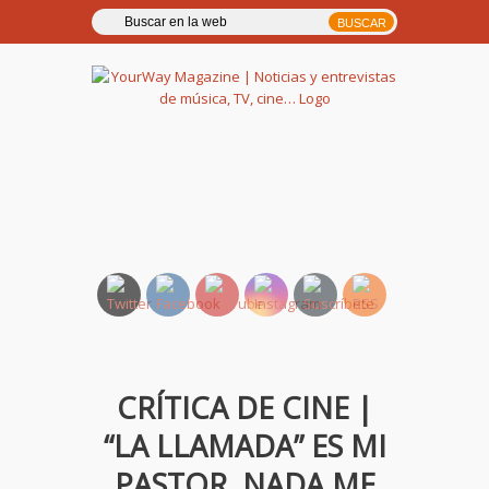
YourWay Magazine | Noticias
y entrevistas de música, TV,
cine…
CRÍTICA DE CINE |
“LA LLAMADA” ES MI
PASTOR, NADA ME