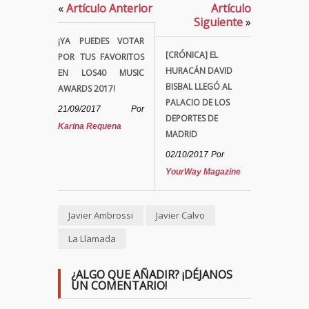
«
Artículo Anterior
Artículo
Siguiente
»
¡YA PUEDES VOTAR
[CRÓNICA] EL
POR TUS FAVORITOS
HURACÁN DAVID
EN LOS40 MUSIC
BISBAL LLEGÓ AL
AWARDS 2017!
PALACIO DE LOS
21/09/2017
Por
DEPORTES DE
Karina Requena
MADRID
02/10/2017
Por
YourWay Magazine
Javier Ambrossi
Javier Calvo
La Llamada
¿ALGO QUE AÑADIR? ¡DÉJANOS
UN COMENTARIO!