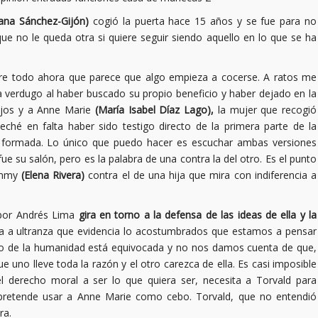
tana Sánchez-Gijón)
cogió la puerta hace 15 años y se fue para no
ue no le queda otra si quiere seguir siendo aquello en lo que se ha
sobre todo ahora que parece que algo empieza a cocerse. A ratos me
 verdugo al haber buscado su propio beneficio y haber dejado en la
hijos y a Anne Marie
(María Isabel Díaz Lago),
la mujer que recogió
é en falta haber sido testigo directo de la primera parte de la
ón formada. Lo único que puedo hacer es escuchar ambas versiones
fue su salón, pero es la palabra de una contra la del otro. Es el punto
 Emmy
(Elena Rivera)
contra el de una hija que mira con indiferencia a
 por Andrés Lima
gira en torno a la defensa de las ideas de ella y la
 a ultranza que evidencia lo acostumbrados que estamos a pensar
esto de la humanidad está equivocada y no nos damos cuenta de que,
uno lleve toda la razón y el otro carezca de ella. Es casi imposible
 el derecho moral a ser lo que quiera ser, necesita a Torvald para
y pretende usar a Anne Marie como cebo. Torvald, que no entendió
ra.