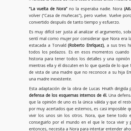
“La vuelta de Nora”
no la esperaba nadie. Nora
(Ai
volver (“Casa de muñecas”), pero vuelve. Vuelve porq
convertido después de tanto tiempo y esfuerzo.
Es muy difícil ser justa al analizar el argumento, 
sentí mal como mujer por considerar que Nora era la
estacada a Torvald
(Roberto Enríquez)
, a sus tres 
todos los pedazos. Es en esos momentos cuando ech
historia para tener todos los detalles y una opini
mientras ella y él discuten en lo que queda de lo que 
de vista de una madre que no reconoce a su hija
una madre inexistente.
Esta adaptación de la obra de Lucas Hnath dirigida
defensa de los esquemas internos de él.
Una defensa
que la opinión de uno es la única válida y que el r
por muy acertados que estemos, es casi imposible que 
vivir los unos sin los otros. Nora, que tiene todo
conseguirlo por el mundo en el que le toca vivir 
entonces, necesita a Nora para intentar entender aho