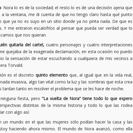
a
: Nora lo es de la sociedad; el resto lo es de una decisión ajena que
a a la ventana, me di cuenta de que no tengo claro hasta qué punto
 lo que ya no es suyo en un sitio donde ya no pinta nada. De que es
 Y me entraron escalofríos al pensar que pueda ser verdad que lo
scamos que nos quieran.
én quitaría del cartel,
cuatro personajes y cuatro interpretaciones
ca me quejaba de la exagerada declamación, en esta ocasión no puedo
 dio la sensación de estar escuchando a cualquiera de mis vecinos a
era Torvald.
ión es el discreto
quinto elemento
que, al igual que en la vida real,
nada invasiva, algo tan vital como la luz y las sombras que esta crea
s tardan tanto en resolver el problema que se les hace de noche.
ninguna fiesta, pero
“La vuelta de Nora” tiene todo lo que espero
rspectivas distintas de la misma historia y todo lo que las rodea
r con algo así.
n un mundo en el que las mujeres sólo podían hacer la casa y las
 estoy haciendo ahora mismo. El mundo de Nora avanzó, como ella