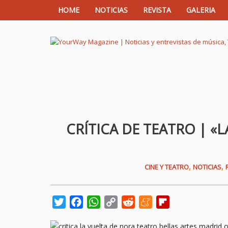
HOME
NOTICIAS
REVISTA
GALERIA
YourWay Magazine | Noticias y entrev
CRÍTICA DE TEATRO | «
,
,
CINE Y TEATRO
NOTICIAS
Twitter
Facebook
WhatsApp
Copy
Reddit
Meneame
Flipboard
Link