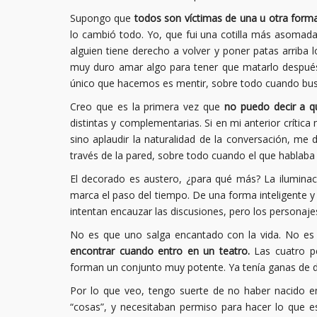
Supongo que
todos son víctimas de una u otra form
lo cambió todo. Yo, que fui una cotilla más asomad
alguien tiene derecho a volver y poner patas arriba
muy duro amar algo para tener que matarlo después.
único que hacemos es mentir, sobre todo cuando bu
Creo que es la primera vez que
no puedo decir a qui
distintas y complementarias. Si en mi anterior críti
sino aplaudir la naturalidad de la conversación, me
través de la pared, sobre todo cuando el que hablaba 
El decorado es austero, ¿para qué más? La iluminac
marca el paso del tiempo. De una forma inteligente y 
intentan encauzar las discusiones, pero los personaje
No es que uno salga encantado con la vida. No es 
encontrar cuando entro en un teatro.
Las cuatro pe
forman un conjunto muy potente. Ya tenía ganas de da
Por lo que veo, tengo suerte de no haber nacido e
“cosas”, y necesitaban permiso para hacer lo que