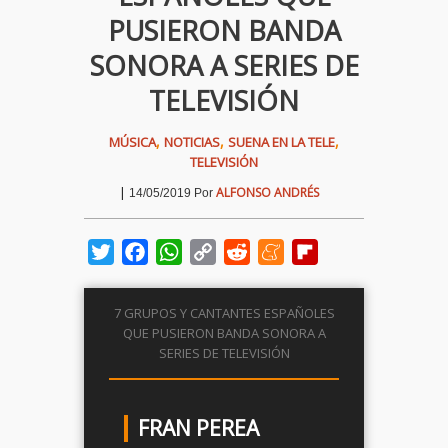
PUSIERON BANDA
SONORA A SERIES DE
TELEVISIÓN
,
,
,
MÚSICA
NOTICIAS
SUENA EN LA TELE
TELEVISIÓN
|
ALFONSO ANDRÉS
14/05/2019
Por
Twitter
Facebook
WhatsApp
Copy
Reddit
Meneame
Flipboard
Link
7 GRUPOS Y CANTANTES ESPAÑOLES
QUE PUSIERON BANDA SONORA A
SERIES DE TELEVISIÓN
FRAN PEREA