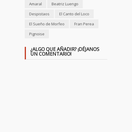
Amaral
Beatriz Luengo
Despistaos
El Canto del Loco
El Sueño de Morfeo
Fran Perea
Pignoise
¿ALGO QUE AÑADIR? ¡DÉJANOS
UN COMENTARIO!