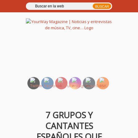
YourWay Magazine | Noticias
y entrevistas de música, TV,
cine…
7 GRUPOS Y
CANTANTES
ESPAÑOLES QUE