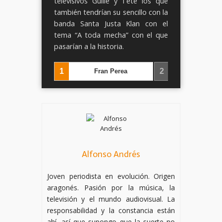
televisivos Guille y Teté los que
también tendrían su sencillo con la
banda Santa Justa Klan con el
tema “A toda mecha” con el que
pasarían a la historia.
‹
›
1
2
Fran Perea
El Sueño de 
Alfonso Andrés
Joven periodista en evolución. Origen
aragonés. Pasión por la música, la
televisión y el mundo audiovisual. La
responsabilidad y la constancia están
ahí, así que supongo que la suerte no