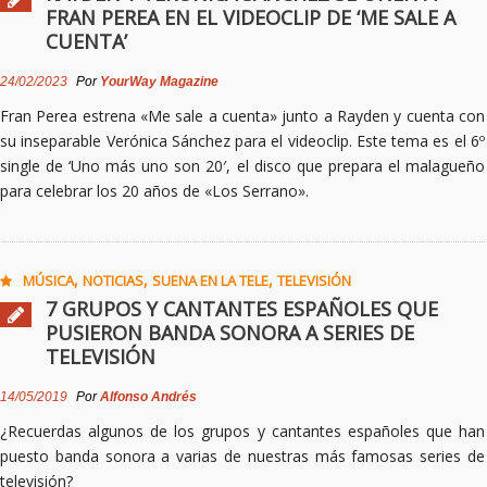
FRAN PEREA EN EL VIDEOCLIP DE ‘ME SALE A
CUENTA’
24/02/2023
Por
YourWay Magazine
Fran Perea estrena «Me sale a cuenta» junto a Rayden y cuenta con
su inseparable Verónica Sánchez para el videoclip. Este tema es el 6º
single de ‘Uno más uno son 20′, el disco que prepara el malagueño
para celebrar los 20 años de «Los Serrano».
,
,
,
MÚSICA
NOTICIAS
SUENA EN LA TELE
TELEVISIÓN
7 GRUPOS Y CANTANTES ESPAÑOLES QUE
PUSIERON BANDA SONORA A SERIES DE
TELEVISIÓN
14/05/2019
Por
Alfonso Andrés
¿Recuerdas algunos de los grupos y cantantes españoles que han
puesto banda sonora a varias de nuestras más famosas series de
televisión?