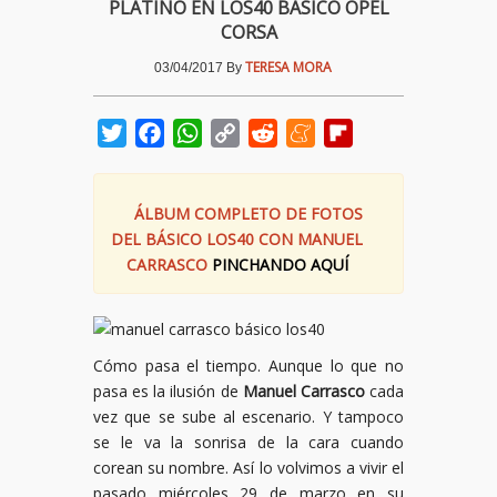
PLATINO EN LOS40 BÁSICO OPEL
CORSA
TERESA MORA
03/04/2017
By
Twitter
Facebook
WhatsApp
Copy
Reddit
Meneame
Flipboard
Link
ÁLBUM COMPLETO DE FOTOS
DEL BÁSICO LOS40 CON MANUEL
CARRASCO
PINCHANDO AQUÍ
Cómo pasa el tiempo. Aunque lo que no
pasa es la ilusión de
Manuel Carrasco
cada
vez que se sube al escenario. Y tampoco
se le va la sonrisa de la cara cuando
corean su nombre. Así lo volvimos a vivir el
pasado miércoles 29 de marzo en su