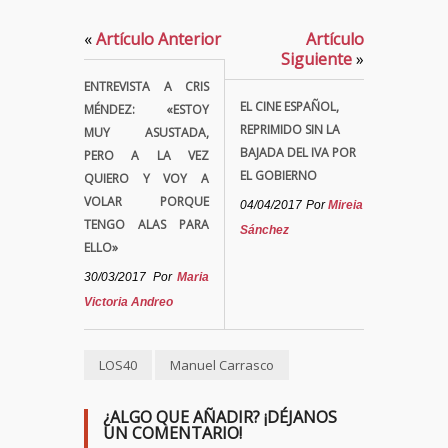
«
Artículo Anterior
Artículo
Siguiente
»
ENTREVISTA A CRIS
EL CINE ESPAÑOL,
MÉNDEZ: «ESTOY
REPRIMIDO SIN LA
MUY ASUSTADA,
BAJADA DEL IVA POR
PERO A LA VEZ
EL GOBIERNO
QUIERO Y VOY A
VOLAR PORQUE
04/04/2017
Por
Mireia
TENGO ALAS PARA
Sánchez
ELLO»
30/03/2017
Por
Maria
Victoria Andreo
LOS40
Manuel Carrasco
¿ALGO QUE AÑADIR? ¡DÉJANOS
UN COMENTARIO!