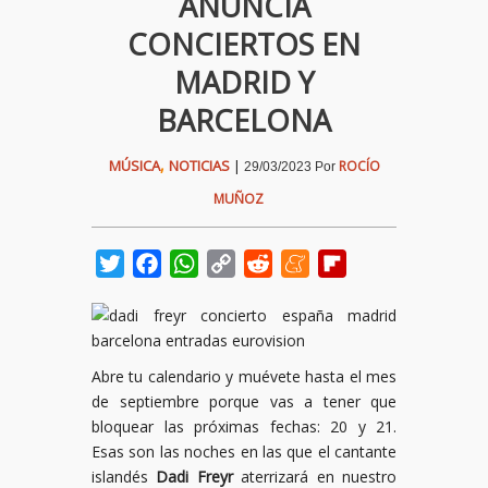
ANUNCIA
CONCIERTOS EN
MADRID Y
BARCELONA
,
MÚSICA
NOTICIAS
|
ROCÍO
29/03/2023
Por
MUÑOZ
Twitter
Facebook
WhatsApp
Copy
Reddit
Meneame
Flipboard
Link
Abre tu calendario y muévete hasta el mes
de septiembre porque vas a tener que
bloquear las próximas fechas: 20 y 21.
Esas son las noches en las que el cantante
islandés
Dadi Freyr
aterrizará en nuestro