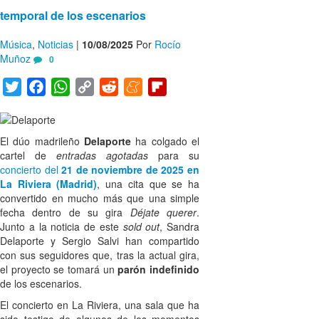
temporal de los escenarios
Música
,
Noticias
|
10/08/2025
Por
Rocío
Muñoz
0
Twitter
Facebook
WhatsApp
Copy
Reddit
Meneame
Flipboard
Link
El dúo madrileño
Delaporte
ha colgado el
cartel de
entradas agotadas
para su
concierto del
21 de noviembre de 2025 en
La Riviera (Madrid)
, una cita que se ha
convertido en mucho más que una simple
fecha dentro de su gira
Déjate querer
.
Junto a la noticia de este
sold out
, Sandra
Delaporte y Sergio Salvi han compartido
con sus seguidores que, tras la actual gira,
el proyecto se tomará un
parón indefinido
de los escenarios.
El concierto en La Riviera, una sala que ha