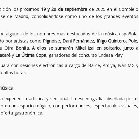
dición los próximos
19 y 20 de septiembre
de 2025 en el Complejo
ense de Madrid, consolidándose como uno de los grandes eventos
al con algunos de los nombres más destacados de la música española.
ado por artistas como
Pignoise, Dani Fernández, Iñigo Quintero, Pole,
Otra Bonita. A ellos se sumarán Mikel Izal en solitario, junto a
acaré
y
La Última Copa
, ganadores del concurso Endesa Play.
nuará con sesiones electrónicas a cargo de Barce, Ardiya, Iván MG y
a altas horas.
música:
na experiencia artística y sensorial. La escenografía, diseñada por el
nto en un espacio mágico, con performances, espectáculos visuales,
a oferta gastronómica.