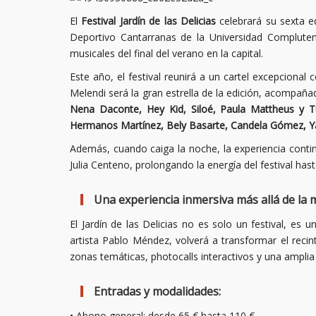
El
Festival Jardín de las Delicias
celebrará su sexta e
Deportivo Cantarranas de la Universidad Complut
musicales del final del verano en la capital.
Este año, el festival reunirá a un cartel excepcion
Melendi será la gran estrella de la edición, acompañ
Nena Daconte, Hey Kid, Siloé, Paula Mattheus y Tu 
Hermanos Martínez, Bely Basarte, Candela Gómez, Y
Además, cuando caiga la noche, la experiencia conti
Julia Centeno, prolongando la energía del festival hast
Una experiencia inmersiva más allá de la 
El Jardín de las Delicias no es solo un festival, es u
artista Pablo Méndez, volverá a transformar el reci
zonas temáticas, photocalls interactivos y una ampli
Entradas y modalidades:
• Abono general: desde 65 € hasta 110 €