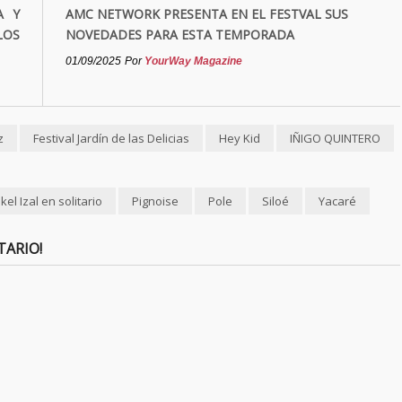
A Y
AMC NETWORK PRESENTA EN EL FESTVAL SUS
LOS
NOVEDADES PARA ESTA TEMPORADA
01/09/2025
Por
YourWay Magazine
z
Festival Jardín de las Delicias
Hey Kid
IÑIGO QUINTERO
el Izal en solitario
Pignoise
Pole
Siloé
Yacaré
TARIO!