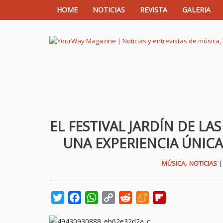
HOME
NOTICIAS
REVISTA
GALERIA
YourWay Magazine | Noticias y entrev
EL FESTIVAL JARDÍN DE LA
UNA EXPERIENCIA ÚNICA
,
MÚSICA
NOTICIAS
Twitter
Facebook
WhatsApp
Copy
Reddit
Meneame
Flipboard
Link