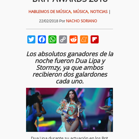
,
,
HABLEMOS DE MÚSICA
MÚSICA
NOTICIAS
|
NACHO SORIANO
22/02/2018
Por
Twitter
Facebook
WhatsApp
Copy
Reddit
Meneame
Flipboard
Link
Los absolutos ganadores de la
noche fueron
Dua Lipa
y
Stormzy
, ya que ambos
recibieron dos galardones
cada uno.
Dua Lipa durante su actuación en los Brit