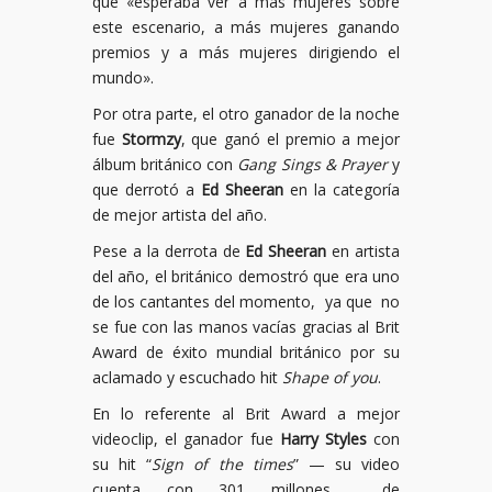
que «esperaba ver a más mujeres sobre
este escenario, a más mujeres ganando
premios y a más mujeres dirigiendo el
mundo».
Por otra parte, el otro ganador de la noche
fue
Stormzy
, que ganó el premio a mejor
álbum británico con
Gang Sings & Prayer
y
que derrotó a
Ed Sheeran
en la categoría
de mejor artista del año.
Pese a la derrota de
Ed Sheeran
en artista
del año, el británico demostró que era uno
de los cantantes del momento, ya que no
se fue con las manos vacías gracias al Brit
Award de éxito mundial británico por su
aclamado y escuchado hit
Shape of you
.
En lo referente al Brit Award a mejor
videoclip, el ganador fue
Harry Styles
con
su hit “
Sign of the times
” — su video
cuenta con 301 millones de