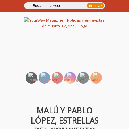
YourWay Magazine | Noticias
y entrevistas de música, TV,
cine…
MALÚ Y PABLO
LÓPEZ, ESTRELLAS