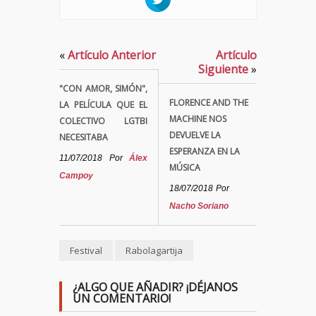
«
Artículo Anterior
Artículo
Siguiente
»
"CON AMOR, SIMÓN",
FLORENCE AND THE
LA PELÍCULA QUE EL
MACHINE NOS
COLECTIVO LGTBI
DEVUELVE LA
NECESITABA
ESPERANZA EN LA
11/07/2018
Por
Álex
MÚSICA
Campoy
18/07/2018
Por
Nacho Soriano
Festival
Rabolagartija
¿ALGO QUE AÑADIR? ¡DÉJANOS
UN COMENTARIO!