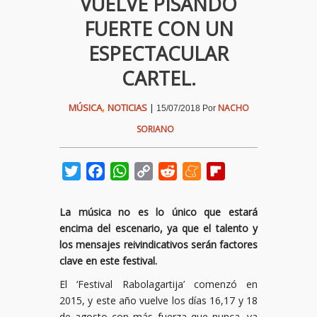
VUELVE PISANDO
FUERTE CON UN
ESPECTACULAR
CARTEL.
,
MÚSICA
NOTICIAS
|
NACHO
15/07/2018
Por
SORIANO
Twitter
Facebook
WhatsApp
Copy
Reddit
Meneame
Flipboard
Link
La música no es lo único que estará
encima del escenario, ya que el talento y
los mensajes reivindicativos serán factores
clave en este festival.
El ‘Festival Rabolagartija’ comenzó en
2015, y este año vuelve los días 16,17 y 18
de agosto con más fuerza que nunca, ya