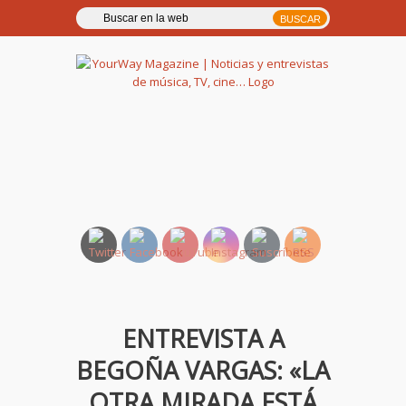
YourWay Magazine | Noticias
y entrevistas de música, TV,
cine…
ENTREVISTA A
BEGOÑA VARGAS: «LA
OTRA MIRADA ESTÁ