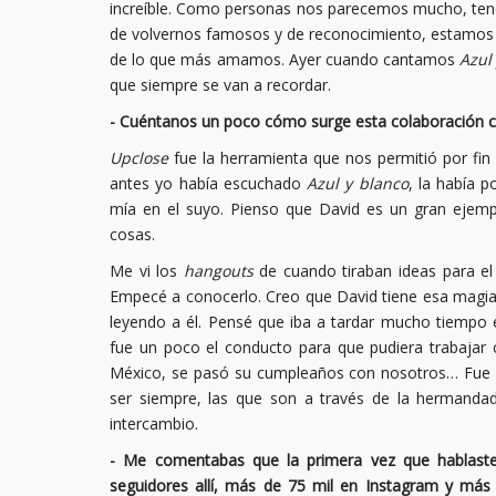
increíble. Como personas nos parecemos mucho, ten
de volvernos famosos y de reconocimiento, estamos c
de lo que más amamos. Ayer cuando cantamos
Azul
que siempre se van a recordar.
- Cuéntanos un poco cómo surge esta colaboración 
Upclose
fue la herramienta que nos permitió por fin
antes yo había escuchado
Azul y blanco
, la había 
mía en el suyo. Pienso que David es un gran ejem
cosas.
Me vi los
hangouts
de cuando tiraban ideas para e
Empecé a conocerlo. Creo que David tiene esa magia
leyendo a él. Pensé que iba a tardar mucho tiempo 
fue un poco el conducto para que pudiera trabajar 
México, se pasó su cumpleaños con nosotros… Fue un
ser siempre, las que son a través de la hermanda
intercambio.
- Me comentabas que la primera vez que hablaste
seguidores allí, más de 75 mil en Instagram y más