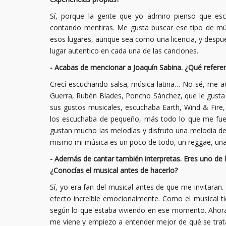
Sí, porque la gente que yo admiro pienso que es
contando mentiras. Me gusta buscar ese tipo de mús
esos lugares, aunque sea como una licencia, y desp
lugar autentico en cada una de las canciones.
- Acabas de mencionar a Joaquín Sabina. ¿Qué referen
Crecí escuchando salsa, música latina… No sé, me a
Guerra, Rubén Blades, Poncho Sánchez, que le gust
sus gustos musicales, escuchaba Earth, Wind & Fire
los escuchaba de pequeño, más todo lo que me fue 
gustan mucho las melodías y disfruto una melodía d
mismo mi música es un poco de todo, un reggae, una
- Además de cantar también interpretas. Eres uno de
¿Conocías el musical antes de hacerlo?
Sí, yo era fan del musical antes de que me invitar
efecto increíble emocionalmente. Como el musical t
según lo que estaba viviendo en ese momento. Ahora
me viene y empiezo a entender mejor de qué se trata