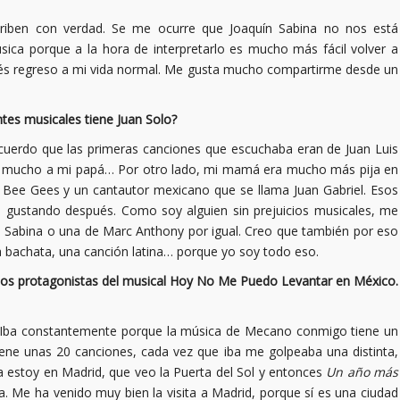
criben con verdad. Se me ocurre que Joaquín Sabina no nos está
ica porque a la hora de interpretarlo es mucho más fácil volver a
ués regreso a mi vida normal. Me gusta mucho compartirme desde un
tes musicales tiene Juan Solo?
cuerdo que las primeras canciones que escuchaba eran de Juan Luis
a mucho a mi papá… Por otro lado, mi mamá era mucho más pija en
, Bee Gees y un cantautor mexicano que se llama Juan Gabriel. Esos
gustando después. Como soy alguien sin prejuicios musicales, me
e Sabina o una de Marc Anthony por igual. Creo que también por eso
 bachata, una canción latina… porque yo soy todo eso.
 los protagonistas del musical Hoy No Me Puedo Levantar en México.
an. Iba constantemente porque la música de Mecano conmigo tiene un
iene unas 20 canciones, cada vez que iba me golpeaba una distinta,
 estoy en Madrid, que veo la Puerta del Sol y entonces
Un año más
. Me ha venido muy bien la visita a Madrid, porque sí es una ciudad