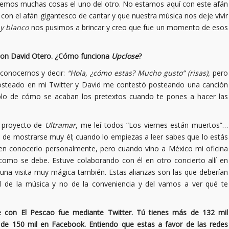
emos muchas cosas el uno del otro. No estamos aquí con este afán
on el afán gigantesco de cantar y que nuestra música nos deje vivir
 y blanco
nos pusimos a brincar y creo que fue un momento de esos
con David Otero. ¿Cómo funciona
Upclose
?
 conocernos y decir:
“Hola, ¿cómo estas? Mucho gusto”
(risas),
pero
posteado en mi Twitter y David me contestó posteando una canción
plo de cómo se acaban los pretextos cuando te pones a hacer las
l proyecto de
Ultramar
, me leí todos “Los viernes están muertos”…
 de mostrarse muy él; cuando lo empiezas a leer sabes que lo estás
en conocerlo personalmente, pero cuando vino a México mi oficina
como se debe. Estuve colaborando con él en otro concierto allí en
a visita muy mágica también. Estas alianzas son las que deberían
d de la música y no de la conveniencia y del vamos a ver qué te
 con El Pescao fue mediante Twitter. Tú tienes más de 132 mil
 de 150 mil en Facebook. Entiendo que estas a favor de las redes