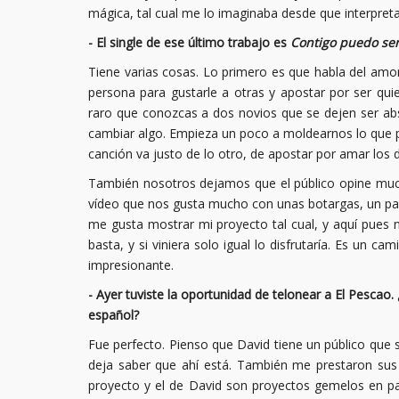
mágica, tal cual me lo imaginaba desde que interpretab
- El single de ese último trabajo es
Contigo puedo ser
Tiene varias cosas. Lo primero es que habla del amor
persona para gustarle a otras y apostar por ser q
raro que conozcas a dos novios que se dejen ser ab
cambiar algo. Empieza un poco a moldearnos lo que 
canción va justo de lo otro, de apostar por amar los 
También nosotros dejamos que el público opine much
vídeo que nos gusta mucho con unas botargas, un pand
me gusta mostrar mi proyecto tal cual, y aquí pues 
basta, y si viniera solo igual lo disfrutaría. Es un 
impresionante.
- Ayer tuviste la oportunidad de telonear a El Pescao
español?
Fue perfecto. Pienso que David tiene un público que 
deja saber que ahí está. También me prestaron sus 
proyecto y el de David son proyectos gemelos en p