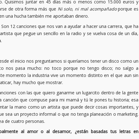
o. Quisimos juntar en 45 días más o menos como 15.000 euros y
marse de otra forma más que
Ni solo, ni mal acompañado
porque es
 y en una hucha también me aportaban dinero.
 Son 12 canciones que nos van a ayudar a hacer una carrera, que ha
 artista que pegue un sencillo en la radio y se vuelva cosa de un día,
.
 desde el inicio nos preguntamos si queríamos tener un disco como un
sico nos pasa mucho: no toco porque no tengo disco; no salgo a
te momento la industria vive un momento distinto en el que aun sin
aticar, hay mucho que mostrar.
anciones con las que quiero ganarme un lugarcito dentro de la gente
na canción que compuse para mi mamá y tú le pones tu historia; esa
antar la mano como un artista que puede decir cosas importantes, y
ue sea un proyecto informal o que no tenga planeación o marketing.
a de cuatro personas.
cipalmente al amor o al desamor, ¿están basadas tus letras en