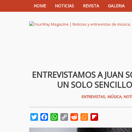
HOME
NOTICIAS
REVISTA
GALERIA
YourWay Magazine | Noticias y entrev
ENTREVISTAMOS A JUAN S
UN SOLO SENCILLO
,
,
ENTREVISTAS
MÚSICA
NOTI
Twitter
Facebook
WhatsApp
Copy
Reddit
Meneame
Flipboard
Link