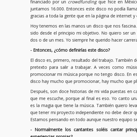
financiado por un
crowdfunding
que hice en Méxic
juntamos 16.000. Entonces este disco no podía lla
gracias a toda la gente que en la página de internet
Hoy tenemos en las manos un disco que nos fascina.
sido desde el principio mi objetivo. No quiero ser un
dos o de un mes. Yo siempre he querido hacer carrera
- Entonces, ¿cómo definirías este disco?
El disco es, primero, resultado del trabajo. También
pretexto para salir a trabajar. A veces como mú
promocionar mi música porque no tengo disco. En es
disco hay mucho que promocionar, hay mucho que pl
Después, son doce historias de mi vida puestas en c
que me escuche, porque al final es eso. Yo canto u
es la magia que tiene la música. También quiero lev
que tener mi proyecto independiente no debe decir q
Estamos pensando en todo aunque nuestro equipo se
- Normalmente los cantantes soléis cantar prin
experiencias propias?