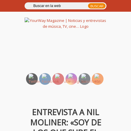
YourWay Magazine | Noticias
y entrevistas de música, TV,
cine…
ENTREVISTA A NIL
MOLINER: «SOY DE