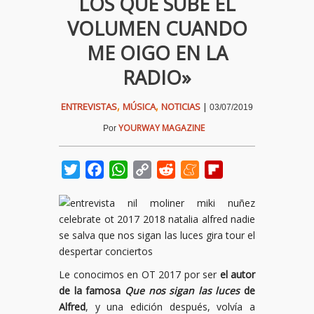
LOS QUE SUBE EL
VOLUMEN CUANDO
ME OIGO EN LA
RADIO»
,
,
ENTREVISTAS
MÚSICA
NOTICIAS
|
03/07/2019
YOURWAY MAGAZINE
Por
Twitter
Facebook
WhatsApp
Copy
Reddit
Meneame
Flipboard
Link
Le conocimos en OT 2017 por ser
el autor
de la famosa
Que nos sigan las luces
de
Alfred
, y una edición después, volvía a