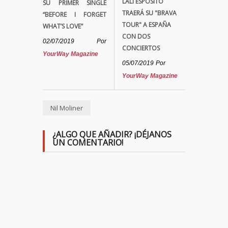
LALI ESPÓSITO
SU PRIMER SINGLE
TRAERÁ SU "BRAVA
“BEFORE I FORGET
TOUR" A ESPAÑA
WHAT’S LOVE”
CON DOS
02/07/2019
Por
CONCIERTOS
YourWay Magazine
05/07/2019
Por
YourWay Magazine
Nil Moliner
¿ALGO QUE AÑADIR? ¡DÉJANOS
UN COMENTARIO!