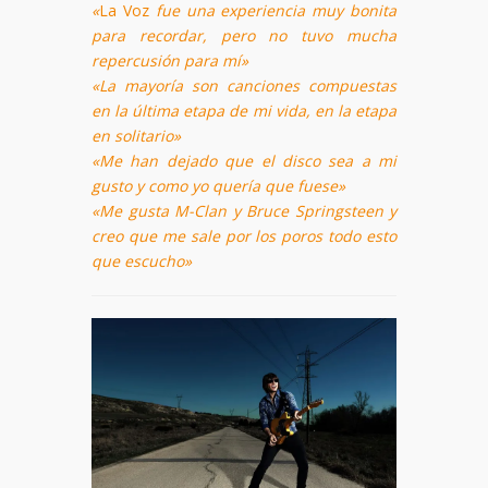
«
La Voz
fue una experiencia muy bonita
para recordar, pero no tuvo mucha
repercusión para mí»
«La mayoría son canciones compuestas
en la última etapa de mi vida, en la etapa
en solitario»
«Me han dejado que el disco sea a mi
gusto y como yo quería que fuese»
«Me gusta M-Clan y Bruce Springsteen y
creo que me sale por los poros todo esto
que escucho»