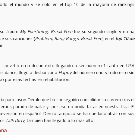
odo el mundo y se coló en el top 10 de la mayoría de rankings
n su álbum
My Evertihing
.
Break Free
fue su segundo single y no ha
de sus canciones (
Problem
,
Bang Bang
y
Break Free
) en el
top 10 de
r.
e convirtió en todo un éxito llegando a ser número 1 tanto en USA
el dance, llegó a desbancar a
Happy
del número uno y todo esto sin
 por esas fechas en rehabilitación.
ria para Jason Derulo que ha conseguido consolidar su carrera tras el
emos parado de bailar y por eso no podía faltar en nuestra lista. El
sa
versión en español. Derulo tampoco se ha quedado atrás con sus
por
Talk Dirty
, también han llegado a lo más alto.
ona