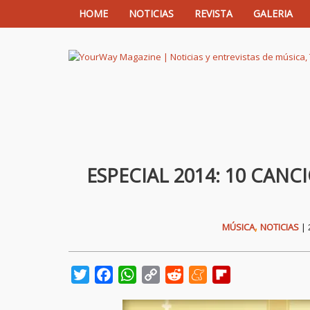
HOME
NOTICIAS
REVISTA
GALERIA
YourWay Magazine | Noticias y entrev
ESPECIAL 2014: 10 CAN
,
MÚSICA
NOTICIAS
|
Twitter
Facebook
WhatsApp
Copy
Reddit
Meneame
Flipboard
Link