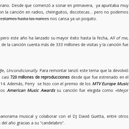
verano. Desde que comenzó a sonar en primavera, ya apuntaba muy
on la canción en radios, chiringuitos, discotecas… pero no podemos
e
estamos hasta las narices
nos cansa ya un poquito.
, pero este año ha lanzado su mayor éxito hasta la fecha,
All of me
,
eo de la canción cuenta más de 333 millones de visitas y la canción fue
gle,
Uncondicionally
. Para remontar lanzó este tema que la devolvió
 casi
720 millones de reproducciones
desde que fue estrenado en el
014. Además, Perry se hizo con el premio de los
MTV Europe Music
 los
American Music Awards
su canción fue elegida como «Mejor
anorama musical y colaborar con el DJ David Guetta, entre otros
s del año gracias a su “candelabro”.