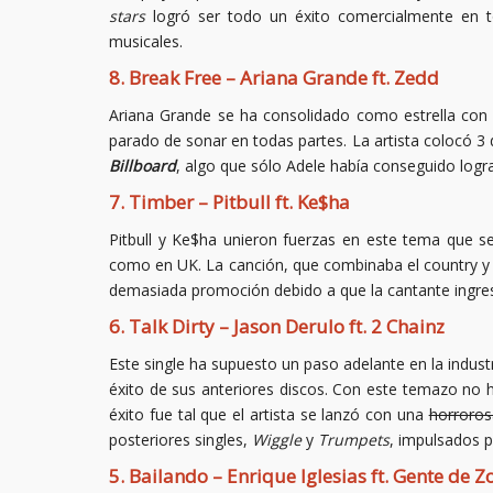
stars
logró ser todo un éxito comercialmente en t
musicales.
8. Break Free – Ariana Grande ft. Zedd
Ariana Grande se ha consolidado como estrella co
parado de sonar en todas partes. La artista colocó 3 
Billboard
, algo que sólo Adele había conseguido logra
7. Timber – Pitbull ft. Ke$ha
Pitbull y Ke$ha unieron fuerzas en este tema que s
como en UK. La canción, que combinaba el country y 
demasiada promoción debido a que la cantante ingresó
6. Talk Dirty – Jason Derulo ft. 2 Chainz
Este single ha supuesto un paso adelante en la indust
éxito de sus anteriores discos. Con este temazo no h
éxito fue tal que el artista se lanzó con una
horroro
posteriores singles,
Wiggle
y
Trumpets
, impulsados 
5. Bailando – Enrique Iglesias ft. Gente de Z