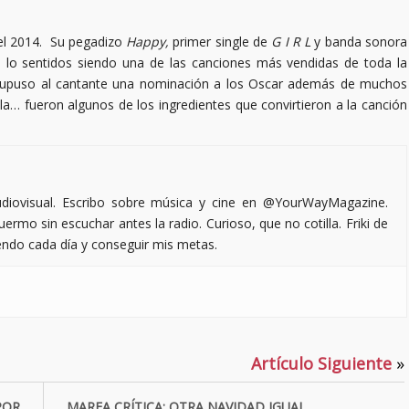
del 2014. Su pegadizo
Happy,
primer single de
G I R L
y banda sonora
 lo sentidos siendo una de las canciones más vendidas de toda la
e supuso al cantante una nominación a los Oscar además de muchos
illa… fueron algunos de los ingredientes que convirtieron a la canción
iovisual. Escribo sobre música y cine en @YourWayMagazine.
ermo sin escuchar antes la radio. Curioso, que no cotilla. Friki de
endo cada día y conseguir mis metas.
Artículo Siguiente
»
POR
MAREA CRÍTICA: OTRA NAVIDAD IGUAL