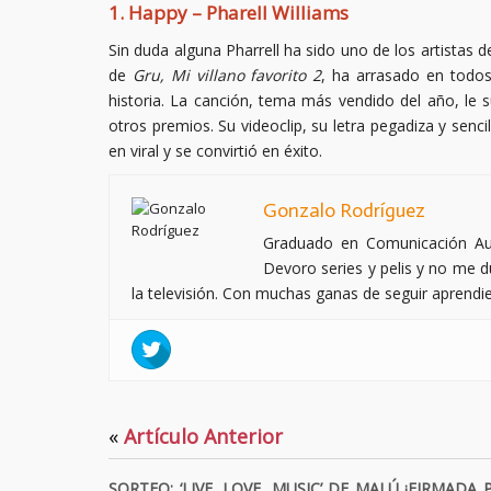
1. Happy – Pharell Williams
Sin duda alguna Pharrell ha sido uno de los artistas 
de
Gru, Mi villano favorito 2
, ha arrasado en todos
historia. La canción, tema más vendido del año, l
otros premios. Su videoclip, su letra pegadiza y senc
en viral y se convirtió en éxito.
Gonzalo Rodríguez
Graduado en Comunicación Aud
Devoro series y pelis y no me du
la televisión. Con muchas ganas de seguir aprendi
«
Artículo Anterior
SORTEO: ‘LIVE, LOVE, MUSIC’ DE MALÚ ¡FIRMADA 