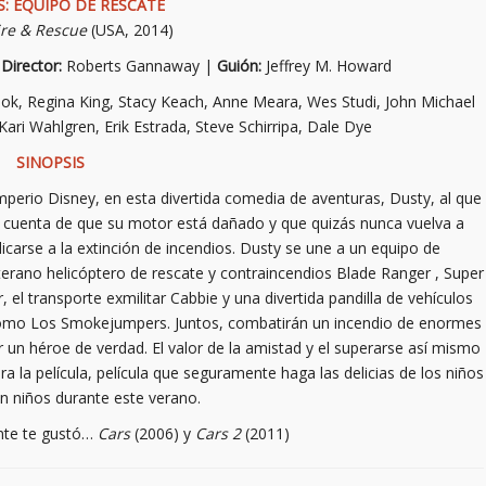
S: EQUIPO DE RESCATE
ire & Rescue
(USA, 2014)
|
Director:
Roberts Gannaway |
Guión:
Jeffrey M. Howard
 Cook, Regina King, Stacy Keach, Anne Meara, Wes Studi, John Michael
, Kari Wahlgren, Erik Estrada, Steve Schirripa, Dale Dye
SINOPSIS
 imperio Disney, en esta divertida comedia de aventuras, Dusty, al que
da cuenta de que su motor está dañado y que quizás nunca vuelva a
carse a la extinción de incendios. Dusty se une a un equipo de
erano helicóptero de rescate y contraincendios Blade Ranger , Super
r, el transporte exmilitar Cabbie y una divertida pandilla de vehículos
omo Los Smokejumpers. Juntos, combatirán un incendio de enormes
un héroe de verdad. El valor de la amistad y el superarse así mismo
a la película, película que seguramente haga las delicias de los niños
an niños durante este verano.
nte te gustó…
Cars
(2006) y
Cars 2
(2011)