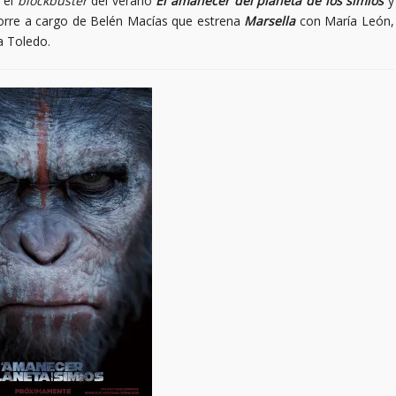
 el
blockbuster
del verano
El amanecer del planeta de los simios
y
corre a cargo de Belén Macías que estrena
Marsella
con María León,
a Toledo.