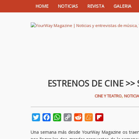
HOME
NOTICIAS
REVISTA
GALERIA
YourWay Magazine | Noticias y entrev
ESTRENOS DE CINE >> 
,
CINE Y TEATRO
NOTICI
Twitter
Facebook
WhatsApp
Copy
Reddit
Meneame
Flipboard
Link
Una semana más desde YourWay Magazine os traemo