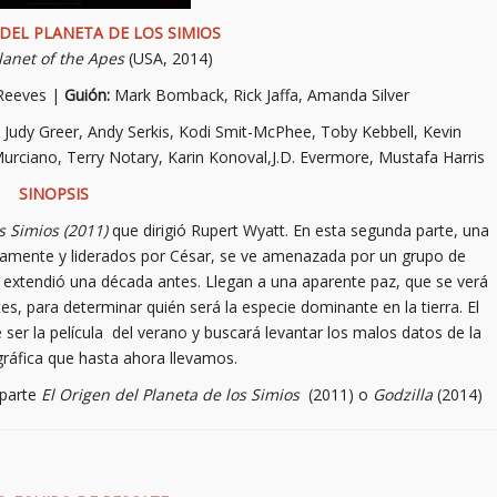
DEL PLANETA DE LOS SIMIOS
lanet of the Apes
(USA, 2014)
Reeves |
Guión:
Mark Bomback, Rick Jaffa, Amanda Silver
, Judy Greer, Andy Serkis, Kodi Smit-McPhee, Toby Kebbell, Kevin
urciano, Terry Notary, Karin Konoval,J.D. Evermore, Mustafa Harris
SINOPSIS
s Simios (2011)
que dirigió Rupert Wyatt. En esta segunda parte, una
camente y liderados por César, se ve amenazada por un grupo de
 extendió una década antes. Llegan a una aparente paz, que se verá
, para determinar quién será la especie dominante en la tierra. El
ser la película del verano y buscará levantar los malos datos de la
gráfica que hasta ahora llevamos.
 parte
El Origen del Planeta de los Simios
(2011) o
Godzilla
(2014)