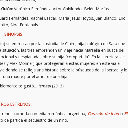
|
Guión:
Verónica Fernández, Aitor Gabilondo, Belén Macías
ard Fernández, Rachel Lascar, María Jesús Hoyos,Juan Blanco, Eric
atto, Noa Fontanals
SINOPSIS
) se enfrentan por la custodia de Claire, hija biológica de Sara que
 situación, las tres emprenden un viaje hacia Marsella en busca del
ocional y despiadada sobre su hija “compartida”. En la carretera se
ez y Álex Monner) que protegerán a estas mujeres en este viaje
vie
donde se refleja una historia sobre la búsqueda de la libertad, y lo
r una madre por el amor de una hija
bablemente te gustó…
Ismael
(2013)
ROS ESTRENOS:
strenos como la comedia romántica argentina,
Corazón de león
o
El
 de partida el secuestro de un niño.