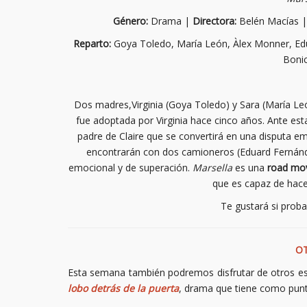
Género:
Drama |
Directora:
Belén Macías 
Reparto:
Goya Toledo, María León, Àlex Monner, Edu
Bonic
Dos madres,Virginia (Goya Toledo) y Sara (María León
fue adoptada por Virginia hace cinco años. Ante esta
padre de Claire que se convertirá en una disputa em
encontrarán con dos camioneros (Eduard Fernánd
emocional y de superación.
Marsella
es una
road mo
que es capaz de hace
Te gustará si pro
OT
Esta semana también podremos disfrutar de otros e
lobo detrás de la puerta
, drama que tiene como punto