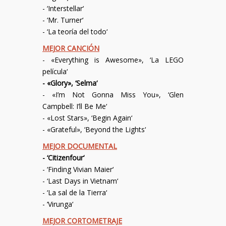
- ‘
Interstellar
‘
- ‘
Mr. Turner
‘
- ‘
La teoría del todo
‘
MEJOR CANCIÓN
- «Everything is Awesome», ‘
La LEGO
película
‘
- «Glory», ‘
Selma
‘
- «I’m Not Gonna Miss You», ‘
Glen
Campbell: I’ll Be Me
‘
- «Lost Stars», ‘
Begin Again
‘
- «Grateful», ‘
Beyond the Lights
‘
MEJOR DOCUMENTAL
- ‘
Citizenfour
‘
- ‘
Finding Vivian Maier
‘
- ‘
Last Days in Vietnam
‘
- ‘
La sal de la Tierra
‘
- ‘
Virunga
‘
MEJOR CORTOMETRAJE