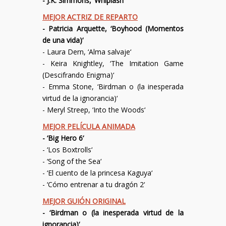
-
J.K. Simmons
, ‘
Whiplash
‘
MEJOR ACTRIZ DE REPARTO
-
Patricia Arquette
, ‘
Boyhood (Momentos
de una vida)
‘
-
Laura Dern
, ‘
Alma salvaje
‘
-
Keira Knightley
, ‘
The Imitation Game
(Descifrando Enigma)
‘
-
Emma Stone
, ‘
Birdman o (la inesperada
virtud de la ignorancia)
‘
-
Meryl Streep
, ‘
Into the Woods
‘
MEJOR PELÍCULA ANIMADA
- ‘
Big Hero 6
‘
- ‘
Los Boxtrolls
‘
- ‘
Song of the Sea
‘
- ‘
El cuento de la princesa Kaguya
‘
- ‘
Cómo entrenar a tu dragón 2
‘
MEJOR GUIÓN ORIGINAL
- ‘
Birdman o (la inesperada virtud de la
ignorancia)
‘