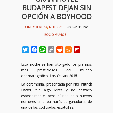
BUDAPEST DEJAN SIN
OPCIÓN A BOYHOOD
,
CINE Y TEATRO
NOTICIAS
|
23/02/2015
Por
ROCÍO MUÑOZ
Twitter
Facebook
WhatsApp
Copy
Reddit
Meneame
Flipboard
Link
Esta noche se han otorgado los premios
más prestigiosos del mundo
cinematográfico:
Los Oscars 2015
.
La ceremonia, presentada por
Neil Patrick
Harris
, fue algo lenta y no destacó
especialmente, pero sí nos dejó nuevos
nombres en el palmarés de ganadores de
una de las codiciadas estatuillas.