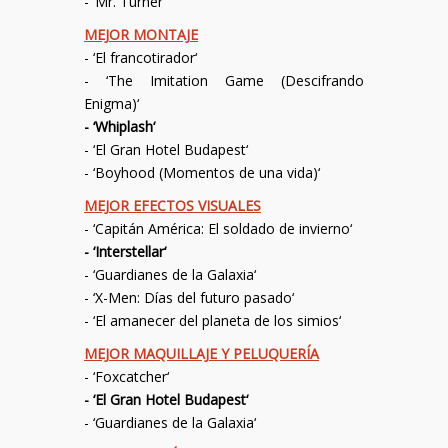
- ‘
Mr. Turner
‘
MEJOR MONTAJE
- ‘
El francotirador
‘
- ‘
The Imitation Game (Descifrando
Enigma)
‘
- ‘
Whiplash
‘
- ‘
El Gran Hotel Budapest
‘
- ‘
Boyhood (Momentos de una vida)
‘
MEJOR EFECTOS VISUALES
- ‘
Capitán América: El soldado de invierno
‘
- ‘
Interstellar
‘
- ‘
Guardianes de la Galaxia
‘
- ‘
X-Men: Días del futuro pasado
‘
- ‘
El amanecer del planeta de los simios
‘
MEJOR MAQUILLAJE Y PELUQUERÍA
- ‘
Foxcatcher
‘
- ‘
El Gran Hotel Budapest
‘
- ‘
Guardianes de la Galaxia
‘