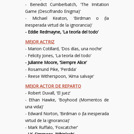
-
Benedict Cumberbatch
, ‘
The Imitation
Game (Descifrando Enigma)
‘
-
Michael Keaton
, ‘
Birdman o (la
inesperada virtud de la ignorancia)
‘
-
Eddie Redmayne
, ‘
La teoría del todo
‘
MEJOR ACTRIZ
-
Marion Cotillard
, ‘
Dos días, una noche
‘
-
Felicity Jones
, ‘
La teoría del todo
‘
-
Julianne Moore
, ‘
Siempre Alice
‘
-
Rosamund Pike
, ‘
Perdida
‘
-
Reese Witherspoon
, ‘
Alma salvaje
‘
MEJOR ACTOR DE REPARTO
-
Robert Duvall
, ‘
El juez
‘
-
Ethan Hawke
, ‘
Boyhood (Momentos de
una vida)
‘
-
Edward Norton
, ‘
Birdman o (la inesperada
virtud de la ignorancia)
‘
-
Mark Ruffalo
, ‘
Foxcatcher
‘