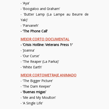
- ‘Aya’
- ‘Boogaloo and Graham’
- ‘Butter Lamp (La Lampe au Beurre de
Yak)’
- ‘Parvaneh’
- ‘The Phone Call’
MEJOR CORTO DOCUMENTAL
- ‘Crisis Hotline: Veterans Press 1′
- ‘Joanna’
- ‘Our Curse’
- ‘The Reaper (La Parka)’
- ‘White Earth’
MEJOR CORTOMETRAJE ANIMADO
- ‘The Bigger Picture’
- ‘The Dam Keeper’
- ‘Buenas migas’
- ‘Me and My Moulton’
- ‘A Single Life’