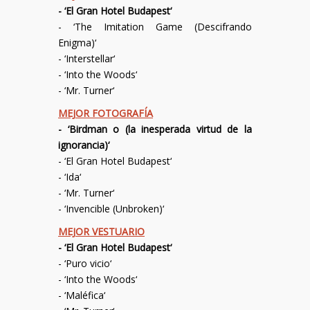
- ‘
El Gran Hotel Budapest
‘
- ‘
The Imitation Game (Descifrando
Enigma)
‘
- ‘
Interstellar
‘
- ‘
Into the Woods
‘
- ‘
Mr. Turner
‘
MEJOR FOTOGRAFÍA
- ‘
Birdman o (la inesperada virtud de la
ignorancia)
‘
- ‘
El Gran Hotel Budapest
‘
- ‘
Ida
‘
- ‘
Mr. Turner
‘
- ‘
Invencible (Unbroken)
‘
MEJOR VESTUARIO
- ‘
El Gran Hotel Budapest
‘
- ‘
Puro vicio
‘
- ‘
Into the Woods
‘
- ‘
Maléfica
‘