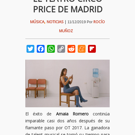
PRICE DE MADRID
,
MÚSICA
NOTICIAS
|
ROCÍO
11/12/2019
Por
MUÑOZ
Twitter
Facebook
WhatsApp
Copy
Reddit
Meneame
Flipboard
Link
El éxito de
Amaia Romero
continúa
imparable casi dos años después de su
flamante paso por OT 2017. La ganadora
de talent musical se tomó su tiempo para