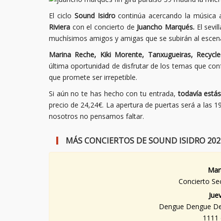
El ciclo
Sound Isidro
continúa acercando la música 
Riviera
con el concierto de
Juancho Marqués.
El sevil
muchísimos amigos y amigas que se subirán al escenar
Marina Reche, Kiki Morente, Tanxugueiras, Recyc
última oportunidad de disfrutar de los temas que co
que promete ser irrepetible.
Si aún no te has hecho con tu entrada,
todavía está
precio de 24,24€. La apertura de puertas será a las 19
nosotros no pensamos faltar.
MÁS CONCIERTOS DE SOUND ISIDRO 202
Mar
Concierto Sec
Jue
Dengue Dengue Den
1111 