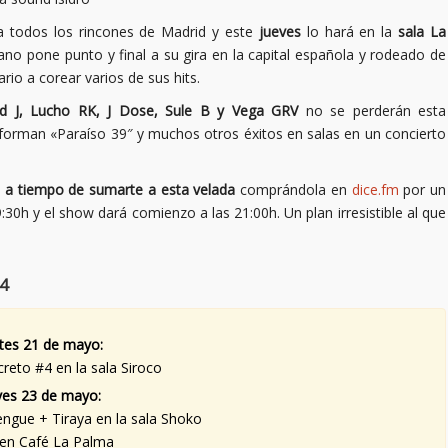
a todos los rincones de Madrid y este
jueves
lo hará en la
sala La
lano pone punto y final a su gira en la capital española y rodeado de
io a corear varios de sus hits.
led J, Lucho RK, J Dose, Sule B y Vega GRV
no se perderán esta
nforman «Paraíso 39″ y muchos otros éxitos en salas en un concierto
s a tiempo de sumarte a esta velada
comprándola en
dice.fm
por un
:30h y el show dará comienzo a las 21:00h. Un plan irresistible al que
4
tes 21 de mayo:
reto #4 en la sala Siroco
ves 23 de mayo:
gue + Tiraya en la sala Shoko
en Café La Palma