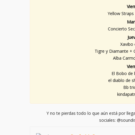
Vie
Yellow Straps
Mar
Concierto Sec
Jue
Xavibo 
Tigre y Diamante + 
Alba Carmo
Vie
El Bobo de l
el diablo de 
Bb tri
kindapatr
Y no te pierdas todo lo que aún está por lleg
sociales: @soundi