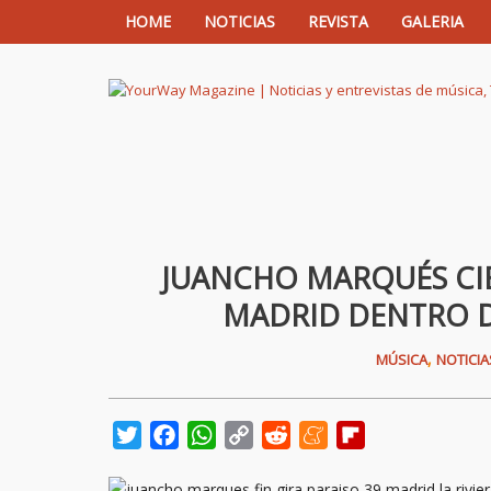
HOME
NOTICIAS
REVISTA
GALERIA
YourWay Magazine | Noticias y entrev
JUANCHO MARQUÉS CIER
MADRID DENTRO D
,
MÚSICA
NOTICIA
Twitter
Facebook
WhatsApp
Copy
Reddit
Meneame
Flipboard
Link