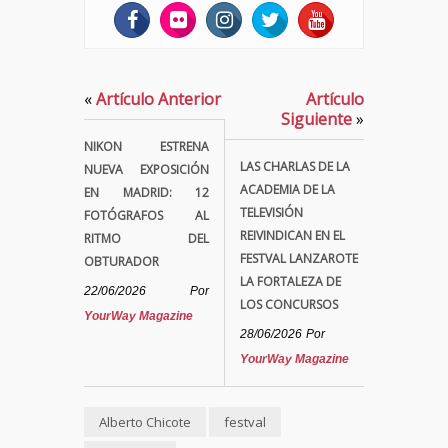
«
Artículo Anterior
Artículo
Siguiente
»
NIKON ESTRENA
LAS CHARLAS DE LA
NUEVA EXPOSICIÓN
ACADEMIA DE LA
EN MADRID: 12
TELEVISIÓN
FOTÓGRAFOS AL
REIVINDICAN EN EL
RITMO DEL
FESTVAL LANZAROTE
OBTURADOR
LA FORTALEZA DE
22/06/2026
Por
LOS CONCURSOS
YourWay Magazine
28/06/2026
Por
YourWay Magazine
Alberto Chicote
festval