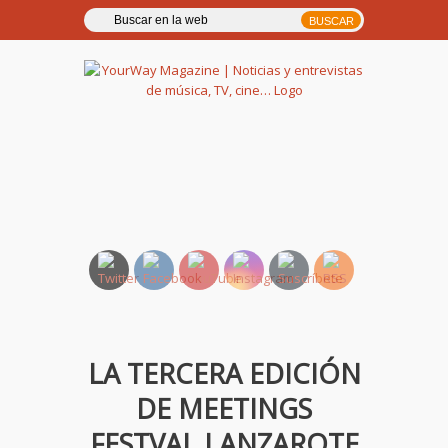
YourWay Magazine | Noticias
y entrevistas de música, TV,
cine…
LA TERCERA EDICIÓN
DE MEETINGS
FESTVAL LANZAROTE