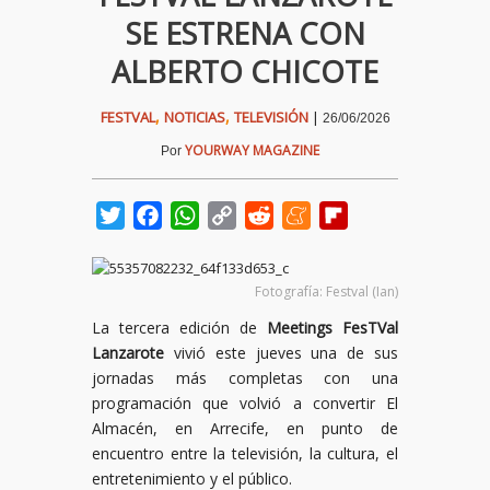
SE ESTRENA CON
ALBERTO CHICOTE
,
,
FESTVAL
NOTICIAS
TELEVISIÓN
|
26/06/2026
YOURWAY MAGAZINE
Por
Twitter
Facebook
WhatsApp
Copy
Reddit
Meneame
Flipboard
Link
Fotografía: Festval (Ian)
La tercera edición de
Meetings FesTVal
Lanzarote
vivió este jueves una de sus
jornadas más completas con una
programación que volvió a convertir El
Almacén, en Arrecife, en punto de
encuentro entre la televisión, la cultura, el
entretenimiento y el público.