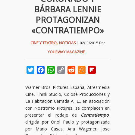
BÁRBARA LENNIE
PROTAGONIZAN
«CONTRATIEMPO»
,
CINE Y TEATRO
NOTICIAS
|
02/11/2015
Por
YOURWAY MAGAZINE
Twitter
Facebook
WhatsApp
Copy
Reddit
Meneame
Flipboard
Link
Warner Bros Pictures España, Atresmedia
Cine, Think Studio, Colosé Producciones y
La Habitación Cerrada A.I.E., en asociación
con Nostromo Pictures, se complacen en
presentar el rodaje de
Contratiempo
,
dirigida por Oriol Paulo y protagonizada
por Mario Casas, Ana Wagener, Jose