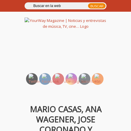
YourWay Magazine | Noticias
y entrevistas de música, TV,
cine…
MARIO CASAS, ANA
WAGENER, JOSE
CORONADO Y