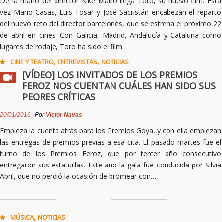
De la mano del director Kike Maíllo llega Toro, su nuevo film. Esta
vez Mario Casas, Luis Tosar y José Sacristán encabezan el reparto
del nuevo reto del director barcelonés, que se estrena el próximo 22
de abril en cines. Con Galicia, Madrid, Andalucía y Cataluña como
lugares de rodaje, Toro ha sido el film…
,
,
CINE Y TEATRO
ENTREVISTAS
NOTICIAS
[VÍDEO] LOS INVITADOS DE LOS PREMIOS
FEROZ NOS CUENTAN CUÁLES HAN SIDO SUS
PEORES CRÍTICAS
20/01/2016
Por
Víctor Navas
Empieza la cuenta atrás para los Premios Goya, y con ella empiezan
las entregas de premios previas a esa cita. El pasado martes fue el
turno de los Premios Feroz, que por tercer año consecutivo
entregaron sus estatuillas. Este año la gala fue conducida por Silvia
Abril, que no perdió la ocasión de bromear con…
,
MÚSICA
NOTICIAS