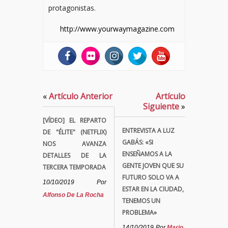
protagonistas.
http://www.yourwaymagazine.com
«
Artículo Anterior
Artículo
Siguiente
»
[VÍDEO] EL REPARTO
ENTREVISTA A LUZ
DE "ÉLITE" (NETFLIX)
GABÁS: «SI
NOS AVANZA
ENSEÑAMOS A LA
DETALLES DE LA
GENTE JOVEN QUE SU
TERCERA TEMPORADA
FUTURO SOLO VA A
10/10/2019
Por
ESTAR EN LA CIUDAD,
Alfonso De La Rocha
TENEMOS UN
PROBLEMA»
14/10/2019
Por
Mario