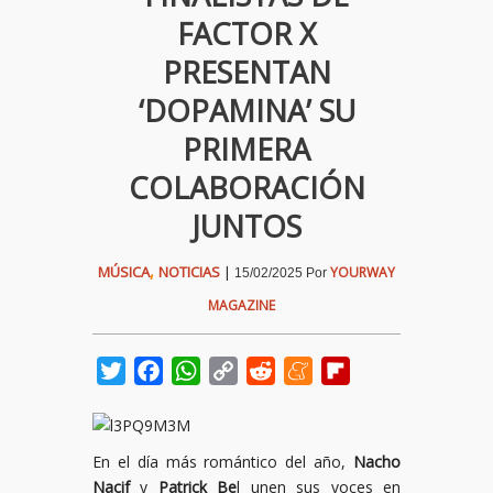
FACTOR X
PRESENTAN
‘DOPAMINA’ SU
PRIMERA
COLABORACIÓN
JUNTOS
,
MÚSICA
NOTICIAS
|
YOURWAY
15/02/2025
Por
MAGAZINE
Twitter
Facebook
WhatsApp
Copy
Reddit
Meneame
Flipboard
Link
En el día más romántico del año,
Nacho
Nacif
y
Patrick Be
l unen sus voces en