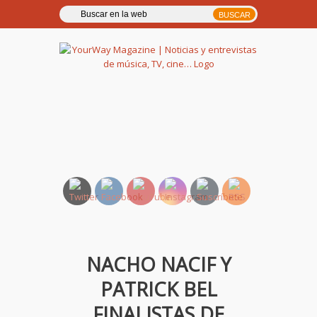
YourWay Magazine | Noticias
y entrevistas de música, TV,
cine…
NACHO NACIF Y
PATRICK BEL
FINALISTAS DE