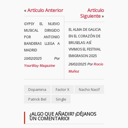
«
Artículo Anterior
Artículo
Siguiente
»
GYPSY EL NUEVO
EL ALMA DE GALICIA
MUSICAL DIRIGIDO
EN EL CORAZÓN DE
POR ANTONIO
BRUSELAS: ASÍ
BANDERAS LLEGA A
VIVIMOS EL FESTIVAL
MADRID
EMIGRASON 2025
10/02/2025
Por
26/02/2025
Por
Rocío
YourWay Magazine
Muñoz
Dopamina
Factor X
Nacho Nacif
Patrick Bel
Single
¿ALGO QUE AÑADIR? ¡DÉJANOS
UN COMENTARIO!