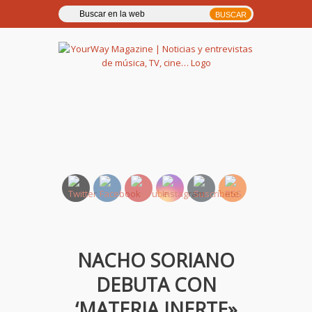
YourWay Magazine | Noticias
y entrevistas de música, TV,
cine…
NACHO SORIANO
DEBUTA CON
‘MATERIA INERTE»