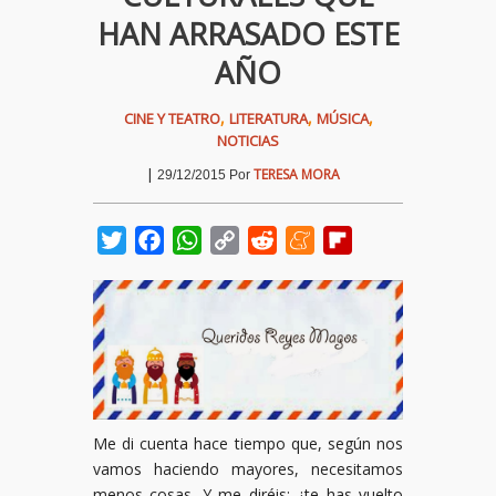
HAN ARRASADO ESTE
AÑO
,
,
,
CINE Y TEATRO
LITERATURA
MÚSICA
NOTICIAS
|
TERESA MORA
29/12/2015
Por
Twitter
Facebook
WhatsApp
Copy
Reddit
Meneame
Flipboard
Link
Me di cuenta hace tiempo que, según nos
vamos haciendo mayores, necesitamos
menos cosas. Y me diréis: ¿te has vuelto