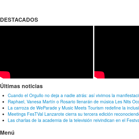
DESTACADOS
Últimas noticias
Cuando el Orgullo no deja a nadie atrás: así vivimos la manifestac
Raphael, Vanesa Martín o Rosario llenarán de música Les Nits Oc
La carroza de WeParade y Music Meets Tourism redefine la inclusi
Meetings FesTVal Lanzarote cierra su tercera edición reconociendo
Las charlas de la academia de la televisión reivindican en el Festv
Menú