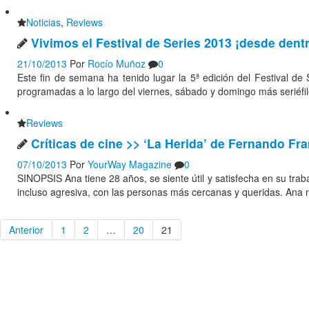
Noticias
,
Reviews
Vivimos el Festival de Series 2013 ¡desde dentro
21/10/2013
Por
Rocío Muñoz
0
Este fin de semana ha tenido lugar la 5ª edición del Festival d
programadas a lo largo del viernes, sábado y domingo más seriéfil
Reviews
Críticas de cine >> ‘La Herida’ de Fernando Fr
07/10/2013
Por
YourWay Magazine
0
SINOPSIS Ana tiene 28 años, se siente útil y satisfecha en su trab
incluso agresiva, con las personas más cercanas y queridas. Ana 
Anterior
1
2
…
20
21