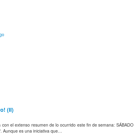
a, TV, cine…
! (II)
s con el extenso resumen de lo ocurrido este fin de semana: SÁBADO -
s". Aunque es una iniciativa que…