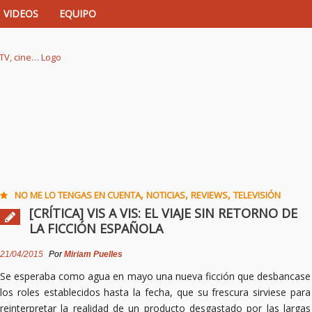
VIDEOS
EQUIPO
istas de música, TV, cine…
,
,
,
NO ME LO TENGAS EN CUENTA
NOTICIAS
REVIEWS
TELEVISIÓN
[CRÍTICA] VIS A VIS: EL VIAJE SIN RETORNO DE
LA FICCIÓN ESPAÑOLA
21/04/2015
Por
Miriam Puelles
Se esperaba como agua en mayo una nueva ficción que desbancase
los roles establecidos hasta la fecha, que su frescura sirviese para
reinterpretar la realidad de un producto desgastado por las largas