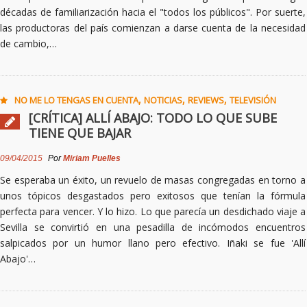
décadas de familiarización hacia el "todos los públicos". Por suerte,
las productoras del país comienzan a darse cuenta de la necesidad
de cambio,…
,
,
,
NO ME LO TENGAS EN CUENTA
NOTICIAS
REVIEWS
TELEVISIÓN
[CRÍTICA] ALLÍ ABAJO: TODO LO QUE SUBE
TIENE QUE BAJAR
09/04/2015
Por
Miriam Puelles
Se esperaba un éxito, un revuelo de masas congregadas en torno a
unos tópicos desgastados pero exitosos que tenían la fórmula
perfecta para vencer. Y lo hizo. Lo que parecía un desdichado viaje a
Sevilla se convirtió en una pesadilla de incómodos encuentros
salpicados por un humor llano pero efectivo. Iñaki se fue 'Allí
Abajo'…