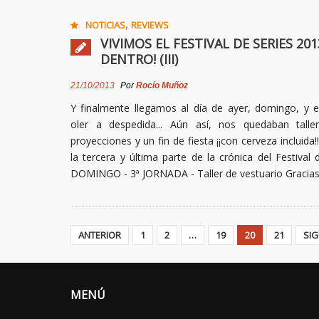
,
NOTICIAS
REVIEWS
VIVIMOS EL FESTIVAL DE SERIES 201
DENTRO! (III)
21/10/2013
Por
Rocío Muñoz
Y finalmente llegamos al día de ayer, domingo, y 
oler a despedida... Aún así, nos quedaban taller
proyecciones y un fin de fiesta ¡¡con cerveza incluida!
la tercera y última parte de la crónica del Festival 
DOMINGO - 3ª JORNADA - Taller de vestuario Gracia
ANTERIOR
1
2
…
19
20
21
SIG
MENÚ