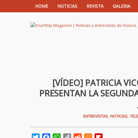
HOME
NOTICIAS
REVISTA
GALERIA
YourWay Magazine | Noticias y entrev
[VÍDEO] PATRICIA V
PRESENTAN LA SEGUND
,
,
ENTREVISTAS
NOTICIAS
TEL
Twitter
Facebook
WhatsApp
Copy
Reddit
Meneame
Flipboard