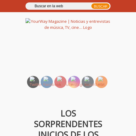
YourWay Magazine | Noticias
y entrevistas de música, TV,
cine…
LOS
SORPRENDENTES
INICIOS DE LOS