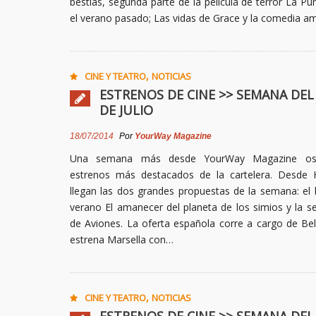
bestias, segunda parte de la película de terror La Pu
el verano pasado; Las vidas de Grace y la comedia a
,
CINE Y TEATRO
NOTICIAS
ESTRENOS DE CINE >> SEMANA DEL 
DE JULIO
18/07/2014
Por
YourWay Magazine
Una semana más desde YourWay Magazine os
estrenos más destacados de la cartelera. Desde
llegan las dos grandes propuestas de la semana: el 
verano El amanecer del planeta de los simios y la 
de Aviones. La oferta española corre a cargo de Be
estrena Marsella con…
,
CINE Y TEATRO
NOTICIAS