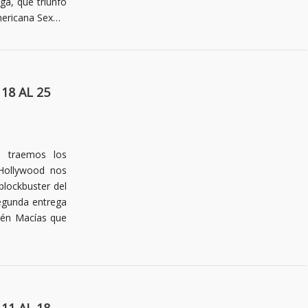
rga, que triunfó
mericana Sex…
18 AL 25
 traemos los
 Hollywood nos
blockbuster del
segunda entrega
lén Macías que