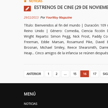
NOTICIAS
ESTRENOS DE CINE (29 DE NOVIEMB
29/11/2013
Por
YourWay Magazine
Título: Bienvenidos al fin del mundo | Duración: 109 
Reino Unido | Género: Comedia, Ciencia ficción D
Wright Reparto: Simon Pegg, Nick Frost, Paddy Con
Freeman, Eddie Marsan, Rosamund Pike, David Br
Brosnan, Michael Smiley, Reece Shearsmith, Dar
Heap... Cinco amigos de la infancia se reúnen despué
ANTERIOR
1
2
…
15
16
17
SIG
MENÚ
NOTICIAS