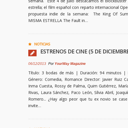
semana. Este 4 de julio destacamos el blockbuster
estrella; el film español con reparto internacional O
propuesta indie de la semana: The King Of Su
MISMA ESTRELLA The Fault in…
NOTICIAS
ESTRENOS DE CINE (5 DE DICIEMBRE
06/12/2013
Por
YourWay Magazine
Título: 3 bodas de más | Duración: 94 minutos | 
Género: Comedia, Romance Director: Javier Ruiz Ca
Inma Cuesta, Rossy de Palma, Quim Gutiérrez, María
Rivas, Laura Sánchez, Paco León, Sílvia Abril, Joaqu
Romero... ¿Hay algo peor que tu ex novio se case
invite…