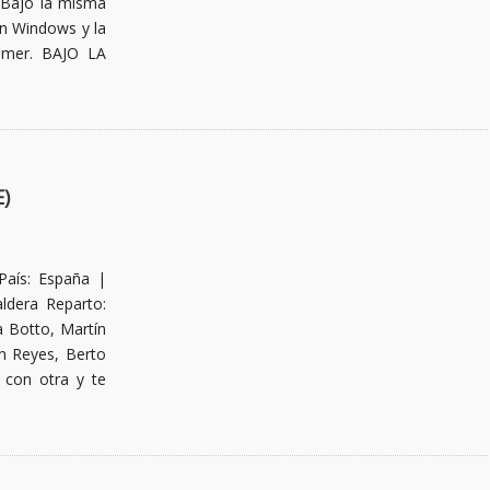
 Bajo la misma
pen Windows y la
mmer. BAJO LA
)
País: España |
ldera Reparto:
 Botto, Martín
ín Reyes, Berto
 con otra y te