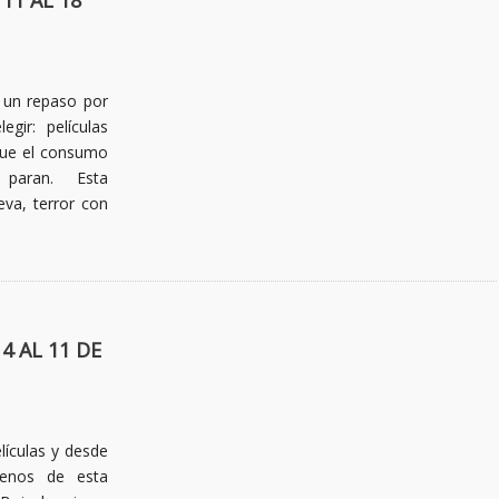
11 AL 18
un repaso por
gir: películas
que el consumo
paran. Esta
va, terror con
4 AL 11 DE
lículas y desde
enos de esta