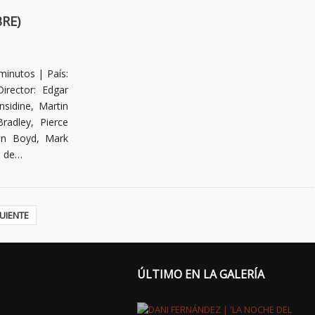
RE)
minutos | País:
irector: Edgar
sidine, Martin
adley, Pierce
ren Boyd, Mark
s de…
UIENTE
ÚLTIMO EN LA GALERÍA