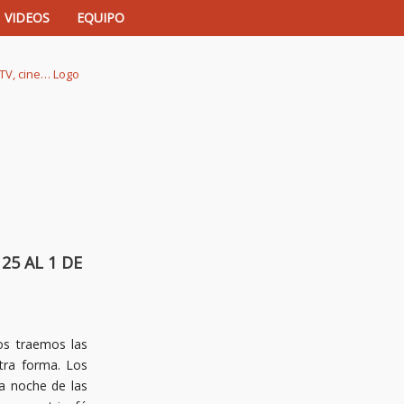
VIDEOS
EQUIPO
istas de música, TV, cine…
25 AL 1 DE
s traemos las
tra forma. Los
la noche de las