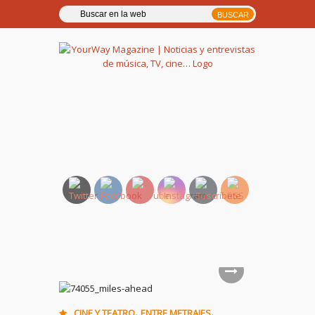
YourWay Magazine | Noticias
y entrevistas de música, TV,
cine…
,
,
CINE Y TEATRO
ENTRE METRAJES