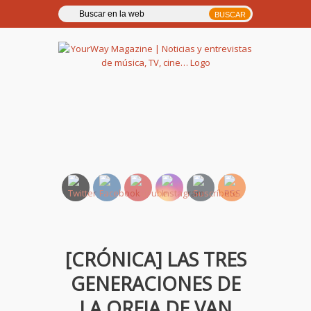
YourWay Magazine | Noticias
y entrevistas de música, TV,
cine…
[CRÓNICA] LAS TRES
GENERACIONES DE
LA OREJA DE VAN