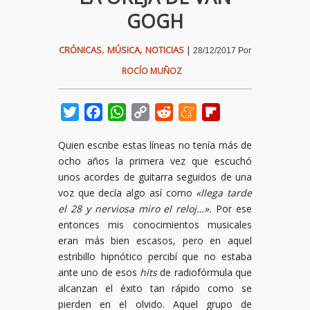
GOGH
,
,
CRÓNICAS
MÚSICA
NOTICIAS
|
28/12/2017
Por
ROCÍO MUÑOZ
Twitter
Facebook
WhatsApp
Copy
Reddit
Meneame
Flipboard
Link
Quien escribe estas líneas no tenía más de
ocho años la primera vez que escuchó
unos acordes de guitarra seguidos de una
voz que decía algo así como
«llega tarde
el 28 y nerviosa miro el reloj…».
Por ese
entonces mis conocimientos musicales
eran más bien escasos, pero en aquel
estribillo hipnótico percibí que no estaba
ante uno de esos
hits
de radiofórmula que
alcanzan el éxito tan rápido como se
pierden en el olvido. Aquel grupo de