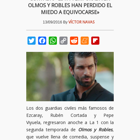
OLMOS Y ROBLES HAN PERDIDO EL
MIEDO A EQUIVOCARSE»
VÍCTOR NAVAS
13/09/2016
By
Twitter
Facebook
WhatsApp
Copy
Reddit
Meneame
Flipboard
Link
Los dos guardias civiles más famosos de
Ezcaray, Rubén Cortada y Pepe
Viyuela, regresaron anoche a La 1 con la
segunda temporada de
Olmos y Robles
,
que vuelve llena de comedia, suspense y