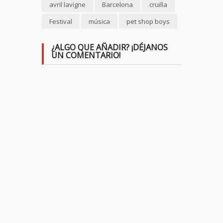
avril lavigne
Barcelona
cruilla
Festival
música
pet shop boys
¿ALGO QUE AÑADIR? ¡DÉJANOS
UN COMENTARIO!