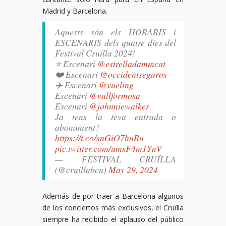
Madrid y Barcelona.
Aquests són els HORARIS i
ESCENARIS dels quatre dies del
Festival Cruïlla 2024! ️
⭐ Escenari
@estrelladammcat
❤️‍ Escenari
@occidentseguros
✈️ Escenari
@vueling
Escenari
@vallformosa
Escenari
@johnniewalker
Ja tens la teva entrada o
abonament? ️
https://t.co/snGiO7huBu
pic.twitter.com/umsF4m1YnV
— FESTIVAL CRUÏLLA
(@cruillabcn)
May 29, 2024
Además de por traer a Barcelona algunos
de los conciertos más exclusivos, el Cruïlla
siempre ha recibido el aplauso del público