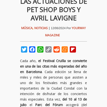
LAS ACTUACIONES DE
PET SHOP BOYS Y
AVRIL LAVIGNE
,
MÚSICA
NOTICIAS
|
YOURWAY
12/06/2024
Por
MAGAZINE
Twitter
Facebook
WhatsApp
Copy
Reddit
Meneame
Flipboard
Link
Cada año,
el Festival Cruïlla se convierte
en una de las citas más esperadas del año
en Barcelona
. Cada edición se llena de
miles y miles de personas que asisten a
uno de los festivales más grandes e
importantes de la Ciudad Condal con la
intención de disfrutar de los conciertos
más especiales. Esta vez,
del 10 al 13 de
julio
el
Parc del Fórum
acogerá (del