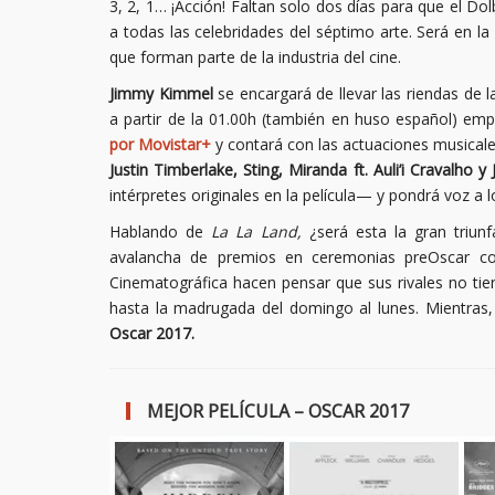
3, 2, 1… ¡Acción! Faltan solo dos días para que el Do
a todas las celebridades del séptimo arte. Será en la
que forman parte de la industria del cine.
Jimmy Kimmel
se encargará de llevar las riendas de
a partir de la 01.00h (también en huso español) empe
por Movistar+
y contará con las actuaciones musicale
Justin Timberlake, Sting, Miranda ft.
Auli’i Cravalho 
intérpretes originales en la película— y pondrá voz a
Hablando de
La La Land,
¿será esta la gran triun
avalancha de premios en ceremonias preOscar co
Cinematográfica hacen pensar que sus rivales no ti
hasta la madrugada del domingo al lunes. Mientras
Oscar 2017.
MEJOR PELÍCULA – OSCAR 2017