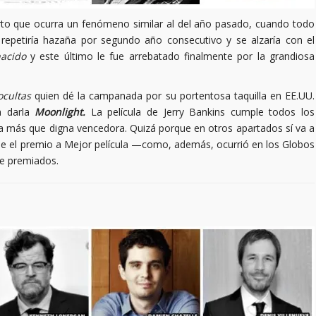
to que ocurra un fenómeno similar al del año pasado, cuando todo
u repetiría hazaña por segundo año consecutivo y se alzaría con el
nacido
y este último le fue arrebatado finalmente por la grandiosa
ocultas
quien dé la campanada por su portentosa taquilla en EE.UU.
a darla
Moonlight.
La película de Jerry Bankins cumple todos los
 una más que digna vencedora. Quizá porque en otros apartados sí va a
le el premio a Mejor película —como, además, ocurrió en los Globos
de premiados.