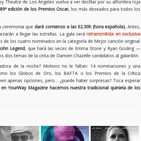
lby Theatre de Los Ángeles vuelva a ver desfilar por su alfombra roja
89ª edición de los Premios Oscar,
los más deseados para todos los
 la ceremonia que
dará comienzo a las 02.30h (hora española).
Antes,
zarán a llegar las estrellas. La gala será
retransmitida en exclusiva
s de los cuatro nominados en la categoría de Mejor canción original:
y John Legend
, que hará las veces de Emma Stone y Ryan Gosling —
 los dos temas de la cinta de Damien Chazelle candidatos al galardón.
fadora de la noche? Motivos no le faltan: 14 nominaciones y una
mo los Globos de Oro, los BAFTA o los Premios de la Crítica
enen apenas opciones, pero… ¿puede haber sorpresas? Toca esperar
,
en YourWay Magazine hacemos nuestra tradicional quiniela de los