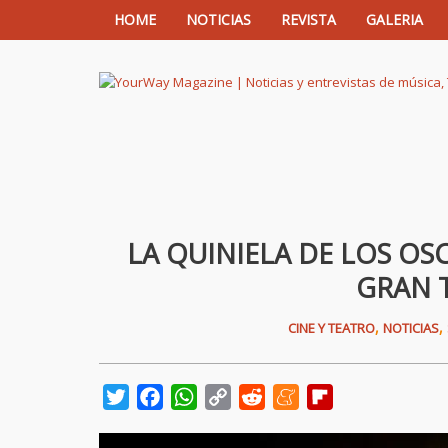
HOME
NOTICIAS
REVISTA
GALERIA
YourWay Magazine | Noticias y entrev
LA QUINIELA DE LOS OSC
GRAN 
,
,
CINE Y TEATRO
NOTICIAS
Twitter
Facebook
WhatsApp
Copy
Reddit
Meneame
Flipboard
Link