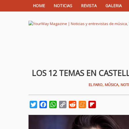
HOME
NOTICIAS
REVISTA
GALERIA
YourWay Magazine | Noticias y entrev
LOS 12 TEMAS EN CASTE
,
,
EL FARO
MÚSICA
NOTI
Twitter
Facebook
WhatsApp
Copy
Reddit
Meneame
Flipboard
Link