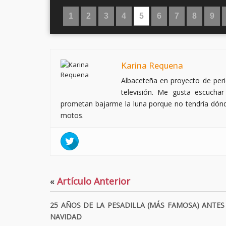
1
2
3
4
5
6
7
8
9
Karina Requena
Albaceteña en proyecto de peri
televisión. Me gusta escucha
prometan bajarme la luna porque no tendría dón
motos.
«
Artículo Anterior
25 AÑOS DE LA PESADILLA (MÁS FAMOSA) ANTES
NAVIDAD