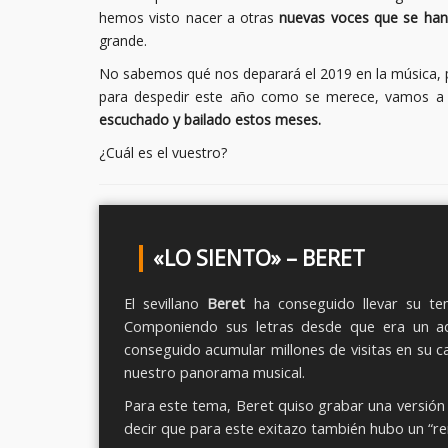
hemos visto nacer a otras
nuevas voces que se han
grande.
No sabemos qué nos deparará el 2019 en la música, pe
para despedir este año como se merece, vamos a
escuchado y bailado estos meses.
¿Cuál es el vuestro?
«LO SIENTO» – BERET
El sevillano
Beret
ha conseguido llevar su t
Componiendo sus letras desde que era un ad
conseguido acumular millones de visitas en su 
nuestro panorama musical.
Para este tema, Beret quiso grabar una versió
decir que para este exitazo también hubo un “re