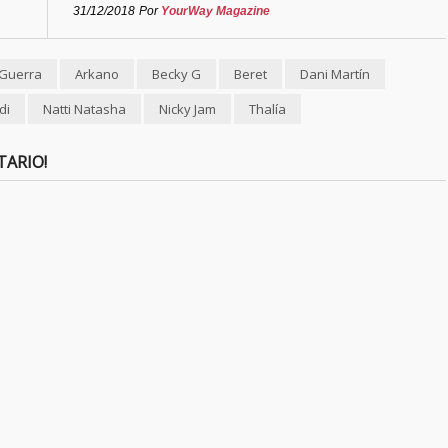
31/12/2018
Por
YourWay Magazine
Guerra
Arkano
Becky G
Beret
Dani Martín
di
Natti Natasha
Nicky Jam
Thalía
TARIO!