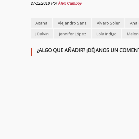
27/12/2018
Por
Álex Campoy
Aitana
Alejandro Sanz
Álvaro Soler
Ana 
J Balvin
Jennifer López
Lola Índigo
Melen
¿ALGO QUE AÑADIR? ¡DÉJANOS UN COMEN