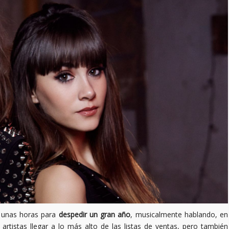
n unas horas para
despedir un gran año
, musicalmente hablando, en
rtistas llegar a lo más alto de las listas de ventas, pero también