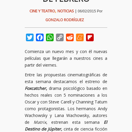
,
CINE Y TEATRO
NOTICIAS
|
06/02/2015
Por
GONZALO RODRÍGUEZ
Twitter
Facebook
WhatsApp
Copy
Reddit
Meneame
Flipboard
Link
Comienza un nuevo mes y con él nuevas
películas que llegarán a nuestros cines a
partir del viernes.
Entre las propuestas cinematográficas de
esta semana destacamos el estreno de
Foxcatcher
,
drama psicológico basado en
hechos reales con 5 nominaciones a los
Oscar y con Steve Carell y Channing Tatum
como protagonistas. Los hermanos Andy
Wachowsky y Lana Wachowsky, autores
de
Matrix
, estrenan esta semana
El
Destino de Júpiter,
cinta de ciencia ficción