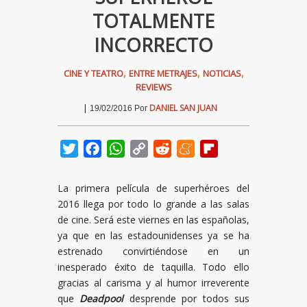
TOTALMENTE
INCORRECTO
,
,
,
CINE Y TEATRO
ENTRE METRAJES
NOTICIAS
REVIEWS
|
DANIEL SAN JUAN
19/02/2016
Por
Twitter
Facebook
WhatsApp
Copy
Reddit
Meneame
Flipboard
Link
La primera película de superhéroes del
2016 llega por todo lo grande a las salas
de cine. Será este viernes en las españolas,
ya que en las estadounidenses ya se ha
estrenado convirtiéndose en un
inesperado éxito de taquilla. Todo ello
gracias al carisma y al humor irreverente
que
Deadpool
desprende por todos sus