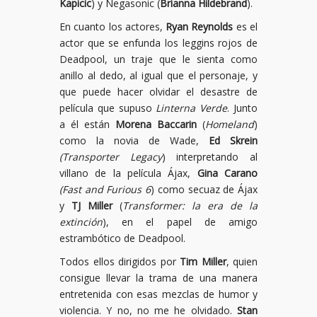
Kapicic
) y Negasonic (
Brianna Hildebrand
).
En cuanto los actores,
Ryan Reynolds
es el
actor que se enfunda los leggins rojos de
Deadpool, un traje que le sienta como
anillo al dedo, al igual que el personaje, y
que puede hacer olvidar el desastre de
película que supuso
Linterna Verde
. Junto
a él están
Morena Baccarin
(
Homeland
)
como la novia de Wade,
Ed Skrein
(Transporter Legacy
) interpretando al
villano de la película Ájax,
Gina Carano
(Fast and Furious 6
) como secuaz de Ájax
y
TJ Miller
(
Transformer: la era de la
extinción
), en el papel de amigo
estrambótico de Deadpool.
Todos ellos dirigidos por
Tim Miller
, quien
consigue llevar la trama de una manera
entretenida con esas mezclas de humor y
violencia. Y no, no me he olvidado.
Stan