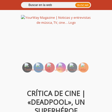
YourWay Magazine | Noticias
y entrevistas de música, TV,
cine…
CRÍTICA DE CINE |
«DEADPOOL», UN
SUPERHÉROE