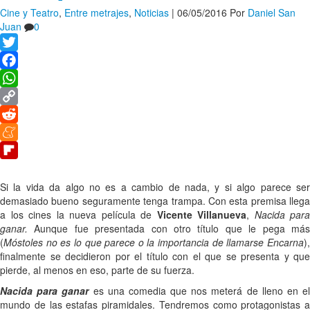
Cine y Teatro
,
Entre metrajes
,
Noticias
|
06/05/2016
Por
Daniel San
Juan
0
Twitter
Facebook
WhatsApp
Copy
Link
Reddit
Meneame
Flipboard
Si la vida da algo no es a cambio de nada, y si algo parece ser
demasiado bueno seguramente tenga trampa. Con esta premisa llega
a los cines la nueva película de
Vicente Villanueva
,
Nacida para
ganar.
Aunque fue presentada con otro título que le pega más
(
Móstoles no es lo que parece o la importancia de llamarse Encarna
),
finalmente se decidieron por el título con el que se presenta y que
pierde, al menos en eso, parte de su fuerza.
Nacida para ganar
es una comedia que nos meterá de lleno en e
mundo de las estafas piramidales. Tendremos como protagonistas a