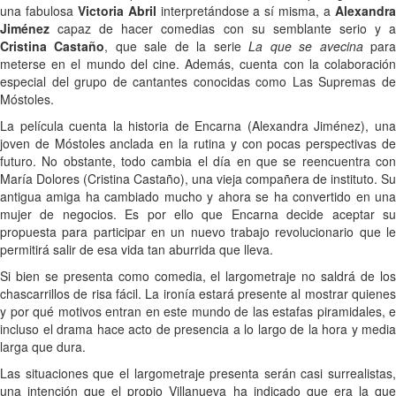
una fabulosa
Victoria Abril
interpretándose a sí misma, a
Alexandr
Jiménez
capaz de hacer comedias con su semblante serio y a
Cristina Castaño
, que sale de la serie
La que se avecina
par
meterse en el mundo del cine. Además, cuenta con la colaboración
especial del grupo de cantantes conocidas como Las Supremas de
Móstoles.
La película cuenta la historia de Encarna (Alexandra Jiménez), una
joven de Móstoles anclada en la rutina y con pocas perspectivas de
futuro. No obstante, todo cambia el día en que se reencuentra con
María Dolores (Cristina Castaño), una vieja compañera de instituto. Su
antigua amiga ha cambiado mucho y ahora se ha convertido en una
mujer de negocios. Es por ello que Encarna decide aceptar su
propuesta para participar en un nuevo trabajo revolucionario que le
permitirá salir de esa vida tan aburrida que lleva.
Si bien se presenta como comedia, el largometraje no saldrá de los
chascarrillos de risa fácil. La ironía estará presente al mostrar quienes
y por qué motivos entran en este mundo de las estafas piramidales, e
incluso el drama hace acto de presencia a lo largo de la hora y media
larga que dura.
Las situaciones que el largometraje presenta serán casi surrealistas,
una intención que el propio Villanueva ha indicado que era la que